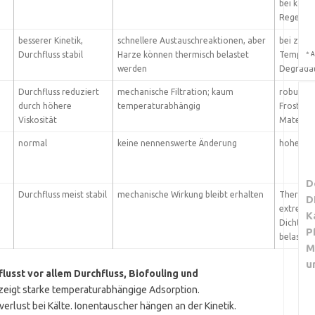
bei korre
Regener
besserer Kinetik,
schnellere Austauschreaktionen, aber
bei zu h
*
Durchfluss stabil
Harze können thermisch belastet
Tempera
A
werden
Degrada
Durchfluss reduziert
mechanische Filtration; kaum
robust, 
durch höhere
temperaturabhängig
Frostgef
Viskosität
Material
normal
keine nennenswerte Änderung
hohe Sta
D
Durchfluss meist stabil
mechanische Wirkung bleibt erhalten
Thermos
D
extreme 
K
Dichtung
P
belasten
M
u
usst vor allem Durchfluss, Biofouling und
 zeigt starke temperaturabhängige Adsorption.
rlust bei Kälte. Ionentauscher hängen an der Kinetik.