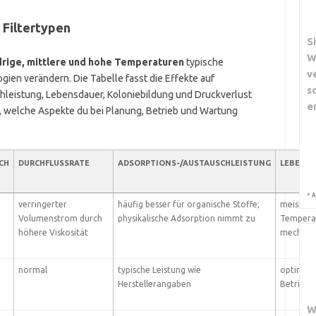
Filtertypen
S
W
drige, mittlere und hohe Temperaturen
typische
v
ien verändern. Die Tabelle fasst die Effekte auf
s
hleistung, Lebensdauer, Koloniebildung und Druckverlust
e
 welche Aspekte du bei Planung, Betrieb und Wartung
CH
DURCHFLUSSRATE
ADSORPTIONS-/AUSTAUSCHLEISTUNG
LEBENS
*
A
verringerter
häufig besser für organische Stoffe;
meist sta
Volumenstrom durch
physikalische Adsorption nimmt zu
Tempera
höhere Viskosität
mechanis
normal
typische Leistung wie
optimale
Herstellerangaben
Betriebs
W