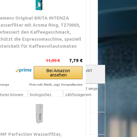
iemens Original BRITA INTENZA
asserfilter mit Aroma Ring, TZ70003,
erbessert den Kaffeegeschmack,
chützt die Espressomaschine, speziell
ntwickelt für Kaffeevollautomaten
11,99 €
7,79 €
Bei Amazon
DAUER
KOLONIEBILDUNG
DRUCKVERLUST
ansehen
/ BIOFOULING
Preis inkl. MwSt., zzgl. Versandkosten
nzeige
bil; sehr tiefe
geringer,
leicht erhöht wegen
turen können
biologisches
zähflüssigerem
ch belasten
Wachstum
Wasser
gebremst
mäßig, abhängig
normal
bedingungen
von organischer
Last
MF Perfection Wasserfilter,