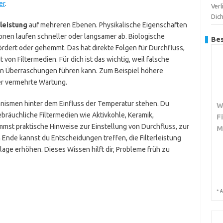
er
.
Verl
Dic
leistung
auf mehreren Ebenen. Physikalische Eigenschaften
nen laufen schneller oder langsamer ab. Biologische
Bes
dert oder gehemmt. Das hat direkte Folgen für Durchfluss,
von Filtermedien. Für dich ist das wichtig, weil falsche
n Überraschungen führen kann. Zum Beispiel höhere
er vermehrte Wartung.
anismen hinter dem Einfluss der Temperatur stehen. Du
W
bräuchliche Filtermedien wie Aktivkohle, Keramik,
F
mst praktische Hinweise zur Einstellung von Durchfluss, zur
M
nde kannst du Entscheidungen treffen, die Filterleistung
lage erhöhen. Dieses Wissen hilft dir, Probleme früh zu
*
A