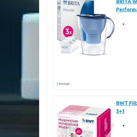
BRITA W
Perform
*
Anzeige
BWT Fil
3+1