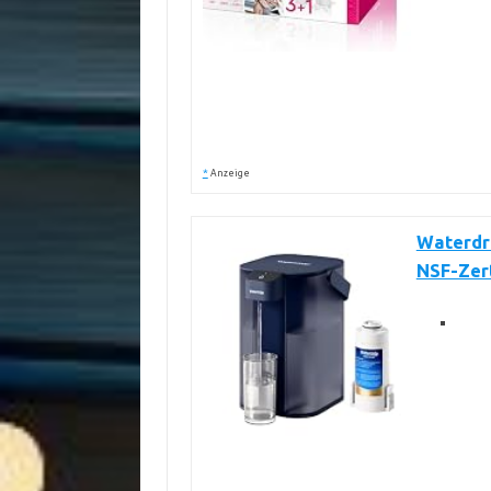
*
Anzeige
Waterdro
NSF-Zert