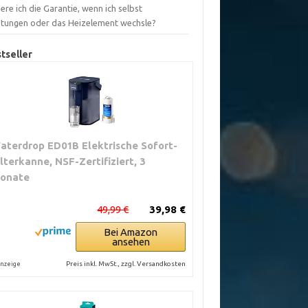
iere ich die Garantie, wenn ich selbst
htungen oder das Heizelement wechsle?
tseller
aterdrop ED01B Elektrische Sofort-
ilterkanne, NSF-Zertifiziert, 3
onate
49,99 €
39,98 €
Bei Amazon
ansehen
Preis inkl. MwSt., zzgl. Versandkosten
nzeige