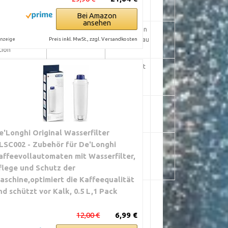
kter
ation
Bei Amazon
ansehen
oher
deutlich erhöht
abhängig von
Preis inkl. MwSt., zzgl. Versandkosten
tur mögliche
Systemaufbau
nzeige
tion
aber
geringer
leicht erhöht
ahr kann
biologischer
 schädigen
Stoffwechsel
ndfestigkeit
moderat,
normal
Reinigung
möglich
e'Longhi Original Wasserfilter
chock und
erhöht bei
variabel
LSC002 - Zubehör für De'Longhi
Hitze können
organischer
affeevollautomaten mit Wasserfilter,
 und Material
Belastung
flege und Schutz der
aschine,optimiert die Kaffeequalität
nd schützt vor Kalk, 0.5 L,1 Pack
12,00 €
6,99 €