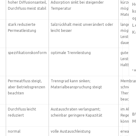
hoher Diffusionsanteil,
Adsorption sinkt bei steigender
kürzere 
H
Durchfluss meist stabil
Temperatur
möglich; 
k
Material
o
L
stark reduzierte
Salzrückhalt meist unverändert oder
lange Le
Permeatleistung
leicht besser
möglich,
K
Leistung
dauerhaf
spezifikationskonform
optimale Trennleistung
gute Bal
Leistung
Haltbark
*
A
Permeatfluss steigt,
Trenngrad kann sinken;
Membran
aber Betriebsgrenzen
Materialbeanspruchung steigt
schneller
beachten
Thermot
beachte
Durchfluss leicht
Austauschraten verlangsamt;
im Allgem
B
reduziert
scheinbar geringere Kapazität
Regenera
M
können l
normal
volle Austauschleistung
erwartet