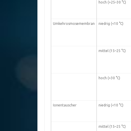
hoch (>25–30 °C)
Umkehrosmosemembran
niedrig (<10 °C)
mittel (15–25 °C)
hoch (>30 °C)
Ionentauscher
niedrig (<10 °C)
mittel (15–25 °C)