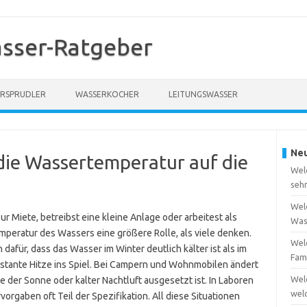
sser-Ratgeber
RSPRUDLER
WASSERKOCHER
LEITUNGSWASSER
Neu
die Wassertemperatur auf die
Wel
seh
Welc
ur Miete, betreibst eine kleine Anlage oder arbeitest als
Was
 Temperatur des Wassers eine größere Rolle, als viele denken.
Welc
für, dass das Wasser im Winter deutlich kälter ist als im
Fam
tante Hitze ins Spiel. Bei Campern und Wohnmobilen ändert
Wel
e der Sonne oder kalter Nachtluft ausgesetzt ist. In Laboren
wel
rgaben oft Teil der Spezifikation. All diese Situationen