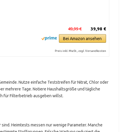
49,99 €
39,98 €
Bei Amazon ansehen
Preis inkl. MwSt., zzgl. Versandkosten
meinde. Nutze einfache Teststreifen für Nitrat, Chlor oder
r mehrere Tage. Notiere Haushaltsgröße und tägliche
 für Filterbetrieb ausgeben willst.
ar sind. Heimtests messen nur wenige Parameter. Manche
 bestimmte Stoffgruppen. Falsche Wartung reduziert die