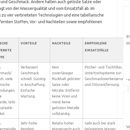
h und Geschmack. Andere halten auch gelöste Salze oder
ängt von der Wasserqualität und vom Einsatzfall ab. Im
 zu vier verbreiteten Technologien und eine tabellarische
fernten Stoffen, Vor- und Nachteilen sowie empfohlenen
B
M
SCHE
VORTEILE
NACHTEILE
EMPFOHLENE
FERNTE
EINSATZFÄLLE
FFE
,
Verbessert
Kein
Pitcher- und Tischfilter,
hmack/
Geschmack
zuverlässiger
Untertischsysteme zur
h, viele
schnell. Günstig
Rückhalt gelöster
Geschmacksverbesserung
*
A
nische
in Anschaffung.
Salze oder
und Chlorentfernung.
indungen,
Einfache
Nitrate. Entfernt
ge
Wartung.
keine Viren und
zide, teils
meist keine
plastik-
gelösten Metalle
kel.
vollständig.
,
Sehr hohe
Relativ hoher
Gebrauch bei stark
W
ermetalle,
Reinheit.
Wasserverbrauch.
belastetem Wasser,