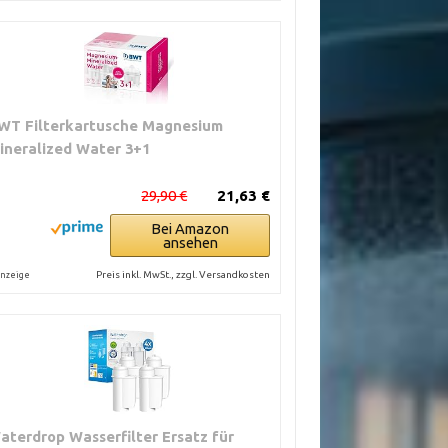
WT Filterkartusche Magnesium
ineralized Water 3+1
29,90 €
21,63 €
Bei Amazon
ansehen
Preis inkl. MwSt., zzgl. Versandkosten
nzeige
aterdrop Wasserfilter Ersatz für