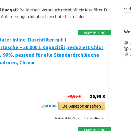
Suc
d Budget?
Bei kleinem Verbrauch reicht oft ein Krugfilter. Für
 Anforderungen lohnt sich ein Untertisch- oder
Wei
EMPFEHLUNG
Water Inline-Duschfilter mit 1
rtusche – 50.000 L Kapazität, reduziert Chlor
u 99%, passend für alle Standardschläuche
maturen, Chrom
39,99 €
26,99 €
Bei Amazon ansehen
Preis inkl. MwSt., zzgl. Versandkosten
EMPFEHLUNG