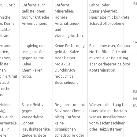
S
t, Fluorid,
Entfernt auch
Entfernt
Labor- oder
gelöste Ionen.
Mineralien.
Aquarienbetrieb,
nische
Gut für kritische
Höhere
Haushalte mit konkreten
fe, Keime
Anwendungen.
Anschaffungs-
Schadstoffproblemen.
ntakter
und
bran.
Wartungskosten.
*
A
ensionen,
Langlebig und
Keine Entfernung
Brunnenwasser, Camping,
erien,
reinigbar. Gut
gelöster Salze
Notfallfilter, Orte mit
ozoen,
gegen Keime.
oder kleiner
mikrobieller Belastung
löste
Keine
Moleküle.
aber geringerer gelöster
hen.
Chemikalien
Durchbruch
Kontamination.
iniert mit
nötig.
möglich bei
e auch
Beschädigung.
nische
B
e.
M
ebildner
Sehr effektiv
Regeneration mit
Wasserenthärtung für
K
Mg),
gegen
Salz oder Chemie
Haushalte mit hartem
tiv auch
Wasserhärte.
nötig. Entfernt
Wasser. Installationen
ermetalle
Schont
keine
vor Waschmaschinen
lei. In
Haushaltsgeräte.
organischen
oder Heizsystemen.
ellen
Zielgerichtete
Schadstoffe oder