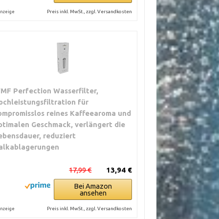
Preis inkl. MwSt., zzgl. Versandkosten
nzeige
MF Perfection Wasserfilter,
ochleistungsfiltration für
ompromisslos reines Kaffeearoma und
ptimalen Geschmack, verlängert die
ebensdauer, reduziert
alkablagerungen
17,99 €
13,94 €
Bei Amazon
ansehen
Preis inkl. MwSt., zzgl. Versandkosten
nzeige