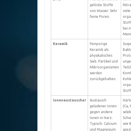
gelöste Stoffe
Nitra
von Wasser. Sehr
viele
feine Poren.
orga
Stof
bei i
Mem
Keramik
Feinporige
Susp
Keramik als
Bakt
physikalisches
Prot
Sieb. Partikel und
unge
Mikroorganismen
Teilc
werden
Komb
zurückgehalten.
Kohl
orga
Stoff
Ionenaustauscher
Austausch
Härt
geladener Ionen
(Ca, 
gegen andere
selek
Ionen in Harz.
Schw
Typisch: Calcium
wie B
und Magnesium
spezi