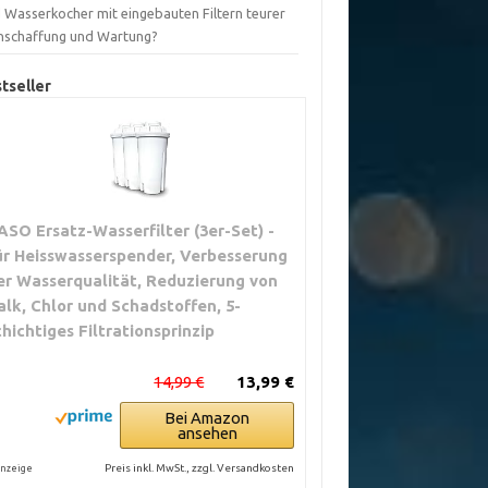
d Wasserkocher mit eingebauten Filtern teurer
Anschaffung und Wartung?
tseller
ASO Ersatz-Wasserfilter (3er-Set) -
ür Heisswasserspender, Verbesserung
er Wasserqualität, Reduzierung von
alk, Chlor und Schadstoffen, 5-
chichtiges Filtrationsprinzip
14,99 €
13,99 €
Bei Amazon
ansehen
Preis inkl. MwSt., zzgl. Versandkosten
nzeige