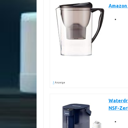
Amazon B
*
Anzeige
Waterdro
NSF-Zert