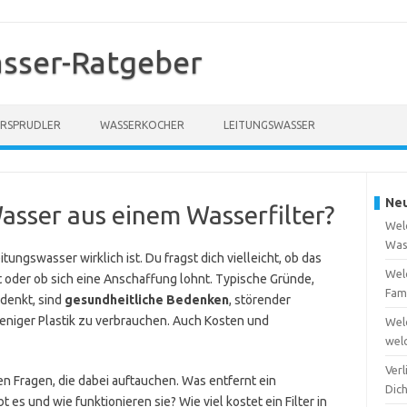
sser-Ratgeber
RSPRUDLER
WASSERKOCHER
LEITUNGSWASSER
Neu
asser aus einem Wasserfilter?
Welc
Was
tungswasser wirklich ist. Du fragst dich vielleicht, ob das
Welc
t oder ob sich eine Anschaffung lohnt. Typische Gründe,
Fam
denkt, sind
gesundheitliche Bedenken
, störender
niger Plastik zu verbrauchen. Auch Kosten und
Wel
wel
Verl
en Fragen, die dabei auftauchen. Was entfernt ein
Dic
t es und wie funktionieren sie? Wie viel kostet ein Filter in