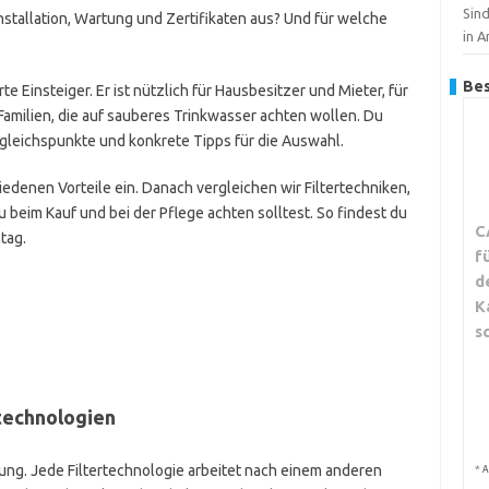
Sin
nstallation, Wartung und Zertifikaten aus? Und für welche
in 
Bes
te Einsteiger. Er ist nützlich für Hausbesitzer und Mieter, für
milien, die auf sauberes Trinkwasser achten wollen. Du
gleichspunkte und konkrete Tipps für die Auswahl.
iedenen Vorteile ein. Danach vergleichen wir Filtertechniken,
beim Kauf und bei der Pflege achten solltest. So findest du
C
tag.
f
d
K
s
rtechnologien
nung. Jede Filtertechnologie arbeitet nach einem anderen
*
A