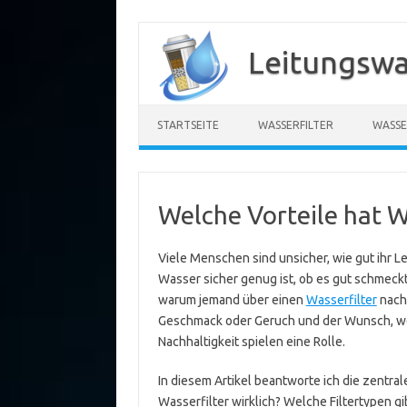
Zum
Inhalt
Leitungswa
springen
STARTSEITE
WASSERFILTER
WASSE
Welche Vorteile hat W
Viele Menschen sind unsicher, wie gut ihr Lei
Wasser sicher genug ist, ob es gut schmeck
warum jemand über einen
Wasserfilter
nach
Geschmack oder Geruch und der Wunsch, we
Nachhaltigkeit spielen eine Rolle.
In diesem Artikel beantworte ich die zentral
Wasserfilter wirklich? Welche Filtertypen gib