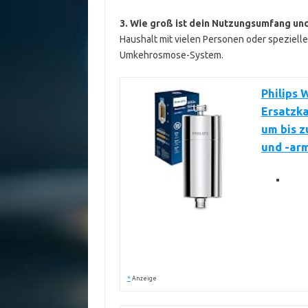
3. Wie groß ist dein Nutzungsumfang un
Haushalt mit vielen Personen oder spezielle
Umkehrosmose-System.
Philips 
Ersatzka
um bis z
und -ar
*
Anzeige