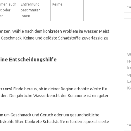
emen auch
Entfernung
Keime.
*
A
at oder
bestimmter
er.
Ionen.
Grenzen. Wähle nach dem konkreten Problem im Wasser. Meist
m Geschmack, Keime und gelöste Schadstoffe zuverlässig zu
W
Eine Entscheidungshilfe
H
k
o
L
K
assers?
Finde heraus, ob in deiner Region erhöhte Werte für
rden. Der jährliche Wasserbericht der Kommune ist ein guter
lem um Geschmack und Geruch oder um gesundheitliche
vkohlefilter. Konkrete Schadstoffe erfordern spezialisierte
*
A