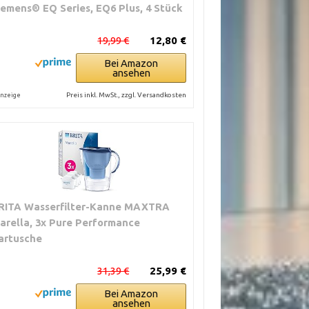
iemens® EQ Series, EQ6 Plus, 4 Stück
19,99 €
12,80 €
Bei Amazon
ansehen
Preis inkl. MwSt., zzgl. Versandkosten
nzeige
RITA Wasserfilter-Kanne MAXTRA
arella, 3x Pure Performance
artusche
31,39 €
25,99 €
Bei Amazon
ansehen