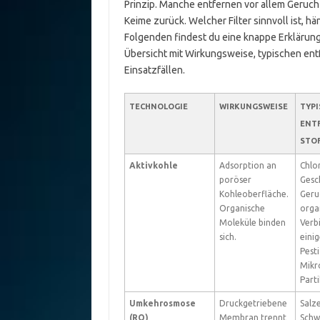
Prinzip. Manche entfernen vor allem Geruc
Keime zurück. Welcher Filter sinnvoll ist, h
Folgenden findest du eine knappe Erklärung
Übersicht mit Wirkungsweise, typischen ent
Einsatzfällen.
TECHNOLOGIE
WIRKUNGSWEISE
TYPI
ENT
STO
Aktivkohle
Adsorption an
Chlor
poröser
Gesc
Kohleoberfläche.
Geruc
Organische
orga
Moleküle binden
Verb
sich.
eini
Pesti
Mikro
Parti
Umkehrosmose
Druckgetriebene
Salze
(RO)
Membran trennt
Schw