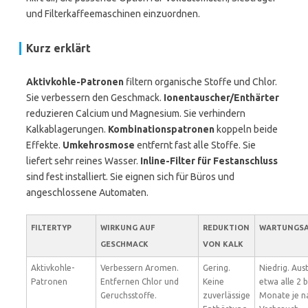
und Filterkaffeemaschinen einzuordnen.
Kurz erklärt
Aktivkohle-Patronen
filtern organische Stoffe und Chlor.
Sie verbessern den Geschmack.
Ionentauscher/Enthärter
reduzieren Calcium und Magnesium. Sie verhindern
Kalkablagerungen.
Kombinationspatronen
koppeln beide
Effekte.
Umkehrosmose
entfernt fast alle Stoffe. Sie
liefert sehr reines Wasser.
Inline-Filter für Festanschluss
sind fest installiert. Sie eignen sich für Büros und
angeschlossene Automaten.
FILTERTYP
WIRKUNG AUF
REDUKTION
WARTUNGS
GESCHMACK
VON KALK
Aktivkohle-
Verbessern Aromen.
Gering.
Niedrig. Aus
Patronen
Entfernen Chlor und
Keine
etwa alle 2 b
Geruchsstoffe.
zuverlässige
Monate je n