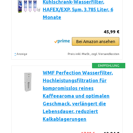
Kühlschrank-Wasserfilter,
HAFEX/EXP, 5µm, 3.785 Liter, 6
Monate
45,99 €
Bei Amazon ansehen
*
Preis inkl. MwSt., zzgl. Versandkosten
Anzeige
EMPFEHLUNG
WMF Perfection Wasserfilter,
Hochleistungsfiltration für
kompromisslos reines
Kaffeearoma und optimalen
Geschmack, verlängert die
Lebensdauer, reduziert
Kalkablagerungen