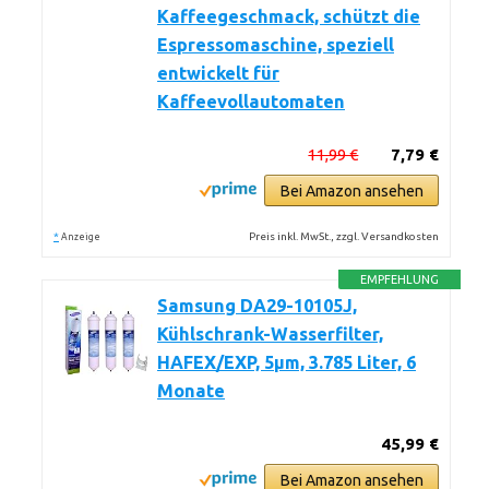
Kaffeegeschmack, schützt die
Espressomaschine, speziell
entwickelt für
Kaffeevollautomaten
11,99 €
7,79 €
Bei Amazon ansehen
*
Preis inkl. MwSt., zzgl. Versandkosten
Anzeige
EMPFEHLUNG
Samsung DA29-10105J,
Kühlschrank-Wasserfilter,
HAFEX/EXP, 5µm, 3.785 Liter, 6
Monate
45,99 €
Bei Amazon ansehen