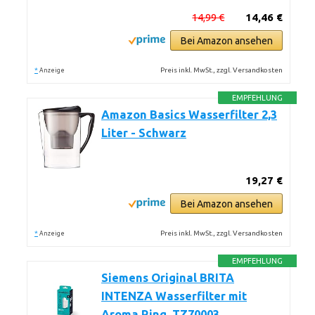
14,99 €
14,46 €
Bei Amazon ansehen
*
Preis inkl. MwSt., zzgl. Versandkosten
Anzeige
EMPFEHLUNG
Amazon Basics Wasserfilter 2,3
Liter - Schwarz
19,27 €
Bei Amazon ansehen
*
Preis inkl. MwSt., zzgl. Versandkosten
Anzeige
EMPFEHLUNG
Siemens Original BRITA
INTENZA Wasserfilter mit
Aroma Ring, TZ70003,