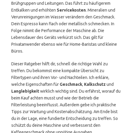
Brühgruppen und Leitungen. Das führt zu häufigerem
Entkalken und erhöhten
Servicekosten
. Mineralien und
Verunreinigungen im Wasser verändern den Geschmack.
Dein Espresso kann flach oder metallisch schmecken. In
Folge nimmt die Performance der Maschine ab. Die
Lebensdauer des Geräts verkürzt sich. Das gilt für
Privatanwender ebenso wie für Home-Baristas und kleine
Büros.
Dieser Ratgeber hilft dir, schnell die richtige Wahl zu
treffen. Du bekommst eine kompakte Übersicht zu
Filtertypen und ihren Vor- und Nachteilen. Ich erkläre,
welche Eigenschaften für
Geschmack
,
Kalkschutz
und
Langlebigkeit
wirklich wichtig sind. Du erfährst, worauf du
beim Kauf achten musst und wie der Betrieb die
Filterleistung beeinflusst. Außerdem gebe ich praktische
Tipps zur Wartung und Kostenabschätzung. Am Ende bist
du in der Lage, eine fundierte Entscheidung zu treffen. So
schützt du deine Maschine und verbesserst den
Kaffeegeschmack ohne unnötige Ausgaben.