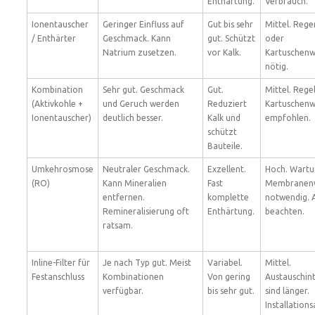
Enthärtung.
Verbrauch.
Ionentauscher
Geringer Einfluss auf
Gut bis sehr
Mittel. Rege
/ Enthärter
Geschmack. Kann
gut. Schützt
oder
Natrium zusetzen.
vor Kalk.
Kartuschenw
nötig.
Kombination
Sehr gut. Geschmack
Gut.
Mittel. Reg
(Aktivkohle +
und Geruch werden
Reduziert
Kartuschenw
Ionentauscher)
deutlich besser.
Kalk und
empfohlen.
schützt
Bauteile.
Umkehrosmose
Neutraler Geschmack.
Exzellent.
Hoch. Wartu
(RO)
Kann Mineralien
Fast
Membranenw
entfernen.
komplette
notwendig. 
Remineralisierung oft
Enthärtung.
beachten.
ratsam.
Inline-Filter für
Je nach Typ gut. Meist
Variabel.
Mittel.
Festanschluss
Kombinationen
Von gering
Austauschint
verfügbar.
bis sehr gut.
sind länger.
Installation