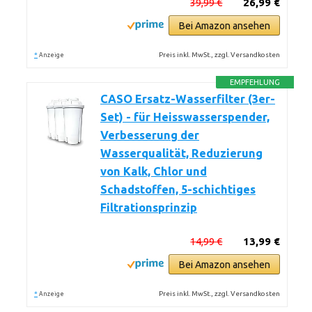
39,99 €
26,99 €
Bei Amazon ansehen
*
Preis inkl. MwSt., zzgl. Versandkosten
Anzeige
EMPFEHLUNG
CASO Ersatz-Wasserfilter (3er-
Set) - für Heisswasserspender,
Verbesserung der
Wasserqualität, Reduzierung
von Kalk, Chlor und
Schadstoffen, 5-schichtiges
Filtrationsprinzip
14,99 €
13,99 €
Bei Amazon ansehen
*
Preis inkl. MwSt., zzgl. Versandkosten
Anzeige