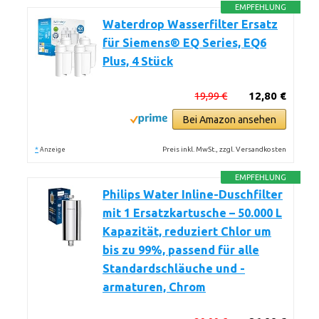
EMPFEHLUNG
Waterdrop Wasserfilter Ersatz
für Siemens® EQ Series, EQ6
Plus, 4 Stück
19,99 €
12,80 €
Bei Amazon ansehen
*
Preis inkl. MwSt., zzgl. Versandkosten
Anzeige
EMPFEHLUNG
Philips Water Inline-Duschfilter
mit 1 Ersatzkartusche – 50.000 L
Kapazität, reduziert Chlor um
bis zu 99%, passend für alle
Standardschläuche und -
armaturen, Chrom