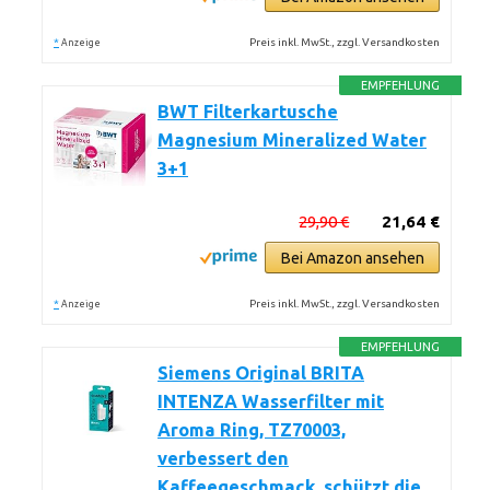
*
Preis inkl. MwSt., zzgl. Versandkosten
Anzeige
EMPFEHLUNG
BWT Filterkartusche
Magnesium Mineralized Water
3+1
29,90 €
21,64 €
Bei Amazon ansehen
*
Preis inkl. MwSt., zzgl. Versandkosten
Anzeige
EMPFEHLUNG
Siemens Original BRITA
INTENZA Wasserfilter mit
Aroma Ring, TZ70003,
verbessert den
Kaffeegeschmack, schützt die