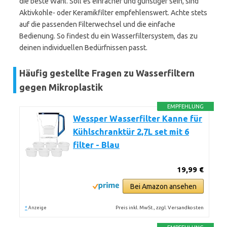
die beste Wahl. Soll es einfacher und günstiger sein, sind
Aktivkohle- oder Keramikfilter empfehlenswert. Achte stets
auf die passenden Filterwechsel und die einfache
Bedienung. So findest du ein Wasserfiltersystem, das zu
deinen individuellen Bedürfnissen passt.
Häufig gestellte Fragen zu Wasserfiltern
gegen Mikroplastik
EMPFEHLUNG
Wessper Wasserfilter Kanne für
Kühlschranktür 2,7L set mit 6
filter - Blau
19,99 €
Bei Amazon ansehen
*
Preis inkl. MwSt., zzgl. Versandkosten
Anzeige