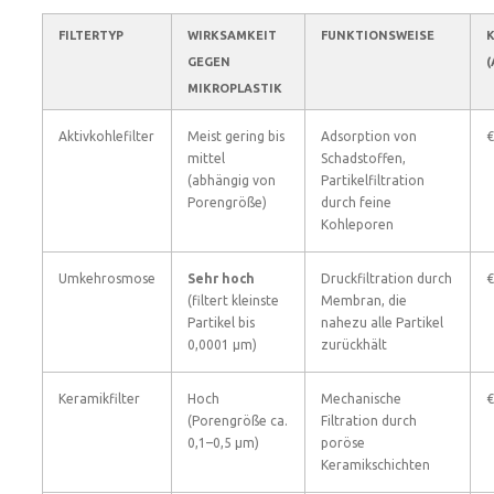
FILTERTYP
WIRKSAMKEIT
FUNKTIONSWEISE
GEGEN
MIKROPLASTIK
Aktivkohlefilter
Meist gering bis
Adsorption von
€
mittel
Schadstoffen,
(abhängig von
Partikelfiltration
Porengröße)
durch feine
Kohleporen
Umkehrosmose
Sehr hoch
Druckfiltration durch
€
(filtert kleinste
Membran, die
Partikel bis
nahezu alle Partikel
0,0001 µm)
zurückhält
Keramikfilter
Hoch
Mechanische
€
(Porengröße ca.
Filtration durch
0,1–0,5 µm)
poröse
Keramikschichten