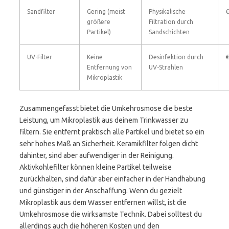
Sandfilter
Gering (meist
Physikalische
€
größere
Filtration durch
Partikel)
Sandschichten
UV-Filter
Keine
Desinfektion durch
€
Entfernung von
UV-Strahlen
Mikroplastik
Zusammengefasst bietet die Umkehrosmose die beste
Leistung, um Mikroplastik aus deinem Trinkwasser zu
filtern. Sie entfernt praktisch alle Partikel und bietet so ein
sehr hohes Maß an Sicherheit. Keramikfilter folgen dicht
dahinter, sind aber aufwendiger in der Reinigung.
Aktivkohlefilter können kleine Partikel teilweise
zurückhalten, sind dafür aber einfacher in der Handhabung
und günstiger in der Anschaffung. Wenn du gezielt
Mikroplastik aus dem Wasser entfernen willst, ist die
Umkehrosmose die wirksamste Technik. Dabei solltest du
allerdings auch die höheren Kosten und den