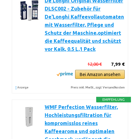
De'Longhi Original Wasserfilter
DLSC002 - Zubehör für
De'Longhi Kaffeevollautomaten
mit Wasserfilter, Pflege und
Schutz der Maschine,optimiert
die Kaffeequalität und schützt
vor Kalk, 0.5 L,1 Pack
12,00 €
7,99 €
Bei Amazon ansehen
*
Preis inkl. MwSt., zzgl. Versandkosten
Anzeige
EMPFEHLUNG
WMF Perfection Wasserfilter,
Hochleistungsfiltration für
kompromisslos reines
Kaffeearoma und optimalen