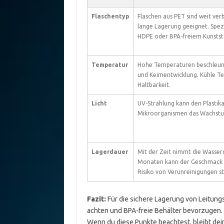
Flaschentyp
Flaschen aus PET sind weit verbr
lange Lagerung geeignet. Spez
HDPE oder BPA-freiem Kunststo
Temperatur
Hohe Temperaturen beschleun
und Keimentwicklung. Kühle T
Haltbarkeit.
Licht
UV-Strahlung kann den Plastik
Mikroorganismen das Wachstum
Lagerdauer
Mit der Zeit nimmt die Wasserq
Monaten kann der Geschmack b
Risiko von Verunreinigungen st
Fazit:
Für die sichere Lagerung von Leitungs
achten und BPA-freie Behälter bevorzugen. 
Wenn du diese Punkte beachtest, bleibt de