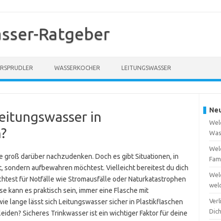
sser-Ratgeber
RSPRUDLER
WASSERKOCHER
LEITUNGSWASSER
Neu
eitungswasser in
Welc
n?
Was
Welc
e groß darüber nachzudenken. Doch es gibt Situationen, in
Fam
t, sondern aufbewahren möchtest. Vielleicht bereitest du dich
Wel
htest für Notfälle wie Stromausfälle oder Naturkatastrophen
wel
e kann es praktisch sein, immer eine Flasche mit
Verl
ie lange lässt sich Leitungswasser sicher in Plastikflaschen
Dic
iden? Sicheres Trinkwasser ist ein wichtiger Faktor für deine