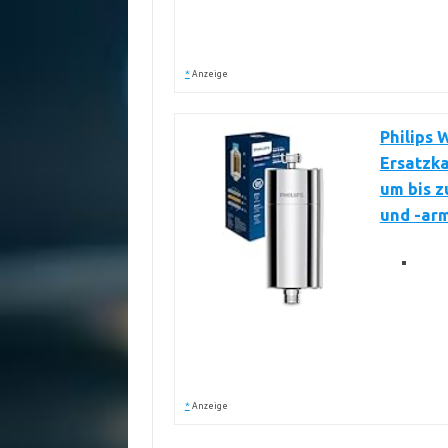
*
Anzeige
Philips 
Ersatzka
um bis z
und -ar
*
Anzeige