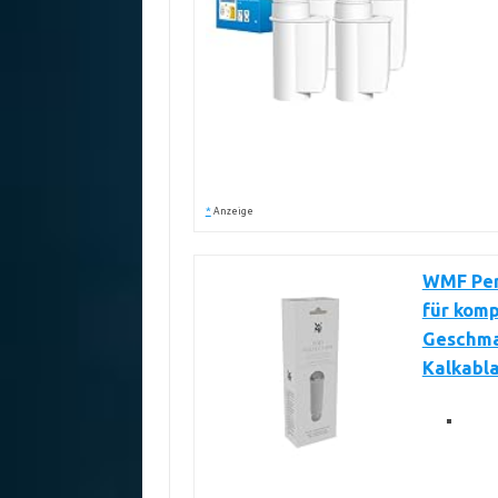
*
Anzeige
WMF Perf
für kom
Geschmac
Kalkabl