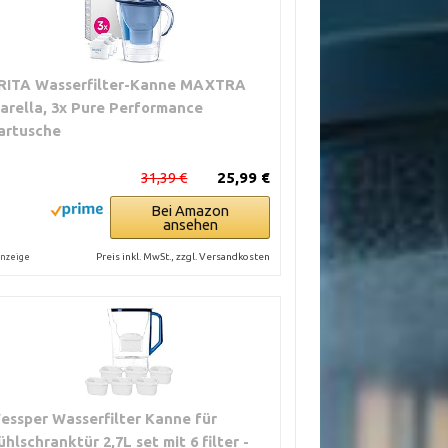
RITA Wasserfilter-Kanne MAXTRA
arella, 3x Pure Performance
artusche
31,39 €
25,99 €
Bei Amazon
ansehen
Preis inkl. MwSt., zzgl. Versandkosten
nzeige
essper Wasserfilter Kanne für
ühlschranktür 2,7L set mit 6 filter -