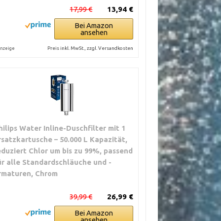
17,99 €
13,94 €
Bei Amazon
ansehen
Preis inkl. MwSt., zzgl. Versandkosten
nzeige
hilips Water Inline-Duschfilter mit 1
rsatzkartusche – 50.000 L Kapazität,
eduziert Chlor um bis zu 99%, passend
ür alle Standardschläuche und -
rmaturen, Chrom
39,99 €
26,99 €
Bei Amazon
ansehen