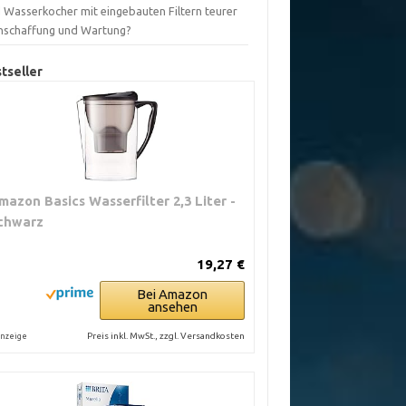
d Wasserkocher mit eingebauten Filtern teurer
Anschaffung und Wartung?
tseller
mazon Basics Wasserfilter 2,3 Liter -
chwarz
19,27 €
Bei Amazon
ansehen
Preis inkl. MwSt., zzgl. Versandkosten
nzeige