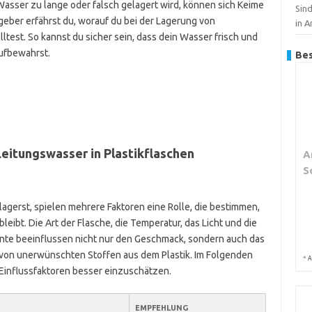
sser zu lange oder falsch gelagert wird, können sich Keime
Sin
eber erfährst du, worauf du bei der Lagerung von
in 
ltest. So kannst du sicher sein, dass dein Wasser frisch und
aufbewahrst.
Bes
Leitungswasser in Plastikflaschen
A
S
agerst, spielen mehrere Faktoren eine Rolle, die bestimmen,
eibt. Die Art der Flasche, die Temperatur, das Licht und die
nte beeinflussen nicht nur den Geschmack, sondern auch das
 von unerwünschten Stoffen aus dem Plastik. Im Folgenden
*
A
se Einflussfaktoren besser einzuschätzen.
EMPFEHLUNG