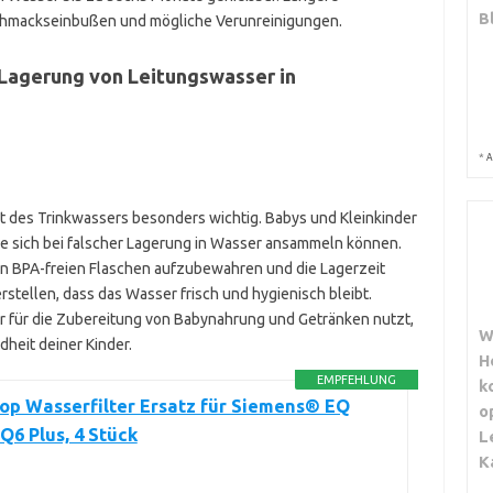
B
schmackseinbußen und mögliche Verunreinigungen.
n Lagerung von Leitungswasser in
*
A
ität des Trinkwassers besonders wichtig. Babys und Kleinkinder
die sich bei falscher Lagerung in Wasser ansammeln können.
 in BPA-freien Flaschen aufzubewahren und die Lagerzeit
rstellen, dass das Wasser frisch und hygienisch bleibt.
 für die Zubereitung von Babynahrung und Getränken nutzt,
W
dheit deiner Kinder.
H
EMPFEHLUNG
k
op Wasserfilter Ersatz für Siemens® EQ
o
EQ6 Plus, 4 Stück
L
K