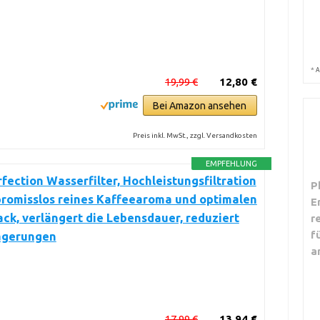
*
A
19,99 €
12,80 €
Bei Amazon ansehen
Preis inkl. MwSt., zzgl. Versandkosten
EMPFEHLUNG
ection Wasserfilter, Hochleistungsfiltration
P
promisslos reines Kaffeearoma und optimalen
E
k, verlängert die Lebensdauer, reduziert
r
f
agerungen
a
17,99 €
13,94 €