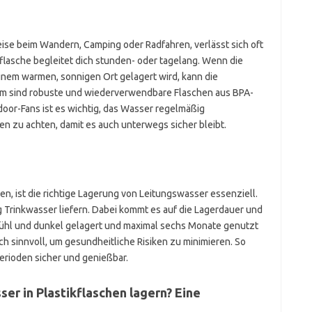
eise beim Wandern, Camping oder Radfahren, verlässt sich oft
flasche begleitet dich stunden- oder tagelang. Wenn die
einem warmen, sonnigen Ort gelagert wird, kann die
m sind robuste und wiederverwendbare Flaschen aus BPA-
oor-Fans ist es wichtig, das Wasser regelmäßig
 zu achten, damit es auch unterwegs sicher bleibt.
gen, ist die richtige Lagerung von Leitungswasser essenziell.
ig Trinkwasser liefern. Dabei kommt es auf die Lagerdauer und
 kühl und dunkel gelagert und maximal sechs Monate genutzt
ch sinnvoll, um gesundheitliche Risiken zu minimieren. So
erioden sicher und genießbar.
ser in Plastikflaschen lagern? Eine