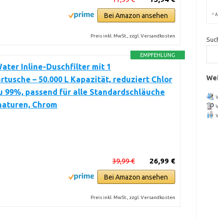
Bei Amazon ansehen
*
A
Preis inkl. MwSt., zzgl. Versandkosten
Suc
EMPFEHLUNG
Water Inline-Duschfilter mit 1
Wei
rtusche – 50.000 L Kapazität, reduziert Chlor
u 99%, passend für alle Standardschläuche
maturen, Chrom
39,99 €
26,99 €
Bei Amazon ansehen
Preis inkl. MwSt., zzgl. Versandkosten