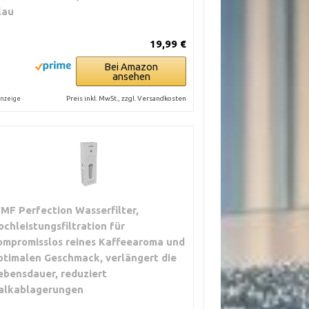
lau
19,99 €
Bei Amazon
ansehen
Preis inkl. MwSt., zzgl. Versandkosten
nzeige
MF Perfection Wasserfilter,
ochleistungsfiltration für
ompromisslos reines Kaffeearoma und
ptimalen Geschmack, verlängert die
ebensdauer, reduziert
alkablagerungen