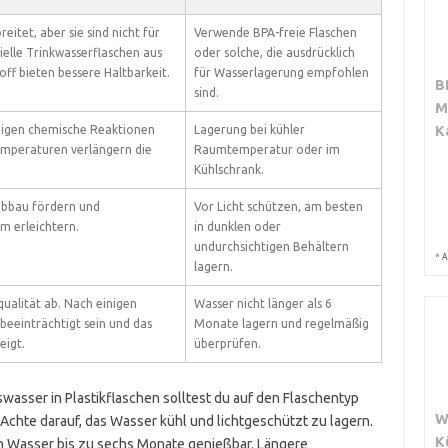
eitet, aber sie sind nicht für
Verwende BPA-freie Flaschen
ielle Trinkwasserflaschen aus
oder solche, die ausdrücklich
ff bieten bessere Haltbarkeit.
für Wasserlagerung empfohlen
B
sind.
M
K
igen chemische Reaktionen
Lagerung bei kühler
emperaturen verlängern die
Raumtemperatur oder im
Kühlschrank.
abbau fördern und
Vor Licht schützen, am besten
 erleichtern.
in dunklen oder
undurchsichtigen Behältern
*
A
lagern.
ualität ab. Nach einigen
Wasser nicht länger als 6
eeinträchtigt sein und das
Monate lagern und regelmäßig
eigt.
überprüfen.
wasser in Plastikflaschen solltest du auf den Flaschentyp
W
Achte darauf, das Wasser kühl und lichtgeschützt zu lagern.
K
in Wasser bis zu sechs Monate genießbar. Längere