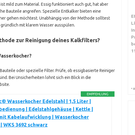
 ist mild zum Material. Essig funktioniert auch gut, hat aber
e Bauteile angreifen. Spezielle Entkalker bieten eine
E
her gehen möchtest. Unabhängig von der Methode solltest
L
 gründlich mit klarem Wasser ausspülen.
I
P
hode zur Reinigung deines Kalkfilters?
b
1
Wasserkocher?
eile oder spezielle Filter. Prüfe, ob essigbasierte Reiniger
nd. Bei Unsicherheiten lohnt sich ein Blick in die
bsite.
*
A
EMPFEHLUNG
c® Wasserkocher Edelstahl | 1,5 Liter |
edienung | Edelstahlgehäuse | Kettle |
mit Kabelaufwicklung | Wasserkocher
 | WKS 3692 schwarz