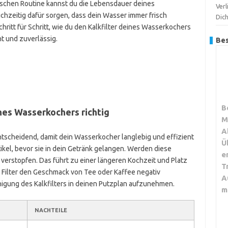
bisschen Routine kannst du die Lebensdauer deines
Verl
chzeitig dafür sorgen, dass dein Wasser immer frisch
Dic
chritt für Schritt, wie du den Kalkfilter deines Wasserkochers
nt und zuverlässig.
Bes
B
ines Wasserkochers richtig
M
A
ntscheidend, damit dein Wasserkocher langlebig und effizient
Ü
rtikel, bevor sie in dein Getränk gelangen. Werden diese
e
r verstopfen. Das führt zu einer längeren Kochzeit und Platz
T
r Filter den Geschmack von Tee oder Kaffee negativ
A
inigung des Kalkfilters in deinen Putzplan aufzunehmen.
m
NACHTEILE