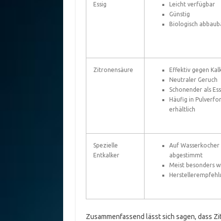
Essig
Leicht verfügbar
Günstig
Biologisch abbaub
Zitronensäure
Effektiv gegen Kal
Neutraler Geruch
Schonender als Ess
Häufig in Pulverf
erhältlich
Spezielle
Auf Wasserkocher
Entkalker
abgestimmt
Meist besonders w
Herstellerempfeh
Zusammenfassend lässt sich sagen, dass Zitr