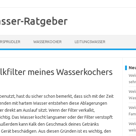
sser-Ratgeber
RSPRUDLER
WASSERKOCHER
LEITUNGSWASSER
Neu
alkfilter meines Wasserkochers
Wel
seh
Welc
benutzt, hast du sicher schon bemerkt, dass sich mit der Zeit
Was
genden mit hartem Wasser entstehen diese Ablagerungen
Welc
er direkt am Auslauf sitzt. Wenn der Filter verkalkt,
Fam
ichtig. Das Wasser kocht langsamer oder der Filter verstopft
Wel
 Außerdem kann Kalk den Geschmack deines Getränks
wel
 Gerät beschädigen. Aus diesen Gründen ist es wichtig, den