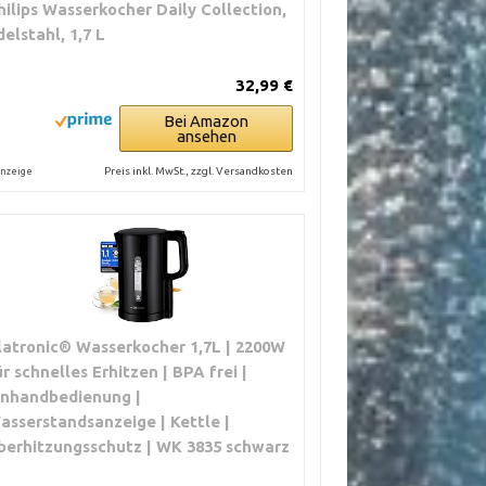
hilips Wasserkocher Daily Collection,
delstahl, 1,7 L
32,99 €
Bei Amazon
ansehen
Preis inkl. MwSt., zzgl. Versandkosten
nzeige
latronic® Wasserkocher 1,7L | 2200W
ür schnelles Erhitzen | BPA frei |
inhandbedienung |
asserstandsanzeige | Kettle |
berhitzungsschutz | WK 3835 schwarz