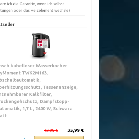
iere ich die Garantie, wenn ich selbst
htungen oder das Heizelement wechsle?
tseller
osch kabelloser Wasserkocher
yMoment TWK2M163,
bschaltautomatik,
berhitzungsschutz, Tassenanzeige,
ntnehmbarer Kalkfilter,
rockengehschutz, Dampfstopp-
utomatik, 1,7 L, 2400 W, Schwarz
att
42,99 €
35,99 €