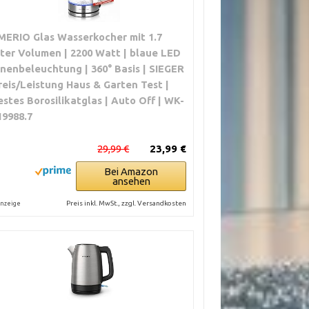
MERIO Glas Wasserkocher mit 1.7
iter Volumen | 2200 Watt | blaue LED
nnenbeleuchtung | 360° Basis | SIEGER
reis/Leistung Haus & Garten Test |
estes Borosilikatglas | Auto Off | WK-
19988.7
29,99 €
23,99 €
Bei Amazon
ansehen
Preis inkl. MwSt., zzgl. Versandkosten
nzeige