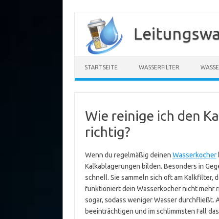
Zum
Inhalt
Leitungswa
springen
STARTSEITE
WASSERFILTER
WASSE
Wie reinige ich den K
richtig?
Wenn du regelmäßig deinen
Wasserkocher
Kalkablagerungen bilden. Besonders in Ge
schnell. Sie sammeln sich oft am Kalkfilter, d
funktioniert dein Wasserkocher nicht mehr r
sogar, sodass weniger Wasser durchfließt.
beeinträchtigen und im schlimmsten Fall das