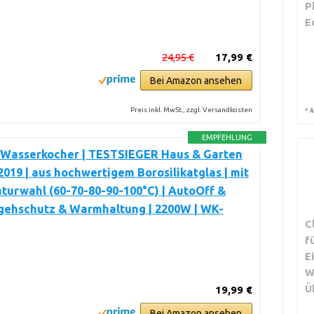
P
E
24,95 €
17,99 €
Bei Amazon ansehen
Preis inkl. MwSt., zzgl. Versandkosten
*
A
EMPFEHLUNG
Wasserkocher | TESTSIEGER Haus & Garten
2019 | aus hochwertigem Borosilikatglas | mit
urwahl (60-70-80-90-100°C) | AutoOff &
gehschutz & Warmhaltung | 2200W | WK-
C
f
E
W
Ü
19,99 €
Bei Amazon ansehen