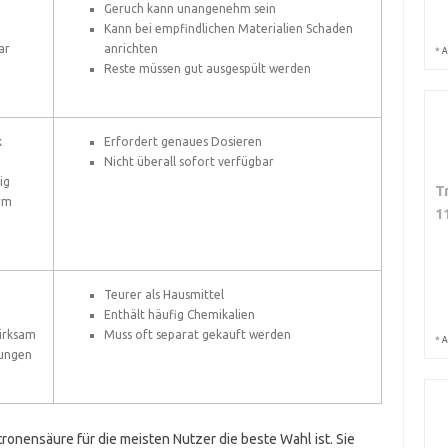
Geruch kann unangenehm sein
Kann bei empfindlichen Materialien Schaden
ar
anrichten
*
A
Reste müssen gut ausgespült werden
k
Erfordert genaues Dosieren
Nicht überall sofort verfügbar
ig
T
orm
1
Teurer als Hausmittel
Enthält häufig Chemikalien
irksam
Muss oft separat gekauft werden
*
A
lungen
onensäure für die meisten Nutzer die beste Wahl ist. Sie