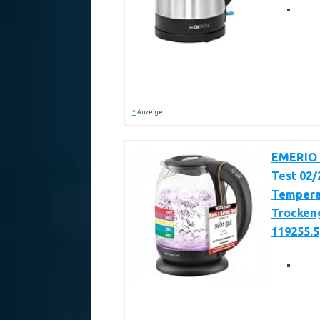
*
Anzeige
EMERIO 
Test 02/
Temperat
Trocken
119255.5