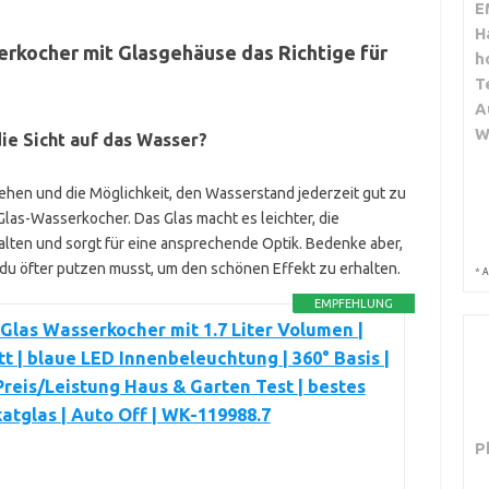
E
H
serkocher mit Glasgehäuse das Richtige für
h
T
A
W
die Sicht auf das Wasser?
hen und die Möglichkeit, den Wasserstand jederzeit gut zu
 Glas-Wasserkocher. Das Glas macht es leichter, die
lten und sorgt für eine ansprechende Optik. Bedenke aber,
 du öfter putzen musst, um den schönen Effekt zu erhalten.
*
A
EMPFEHLUNG
las Wasserkocher mit 1.7 Liter Volumen |
t | blaue LED Innenbeleuchtung | 360° Basis |
reis/Leistung Haus & Garten Test | bestes
katglas | Auto Off | WK-119988.7
P