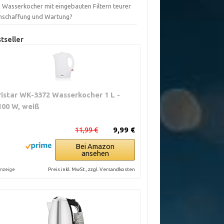
d Wasserkocher mit eingebauten Filtern teurer
Anschaffung und Wartung?
tseller
ristar WK-3372 Wasserkocher 1 L -
100 W, weiß
11,99 €
9,99 €
Bei Amazon
ansehen
Preis inkl. MwSt., zzgl. Versandkosten
nzeige