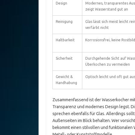
Design
Modernes, transparentes Au
zeigt Wasserstand gut an
Reinigung
Glas lässt sich meist leicht re
verfärbt nicht
Haltbarkeit
Korrosionsfrei, keine Rostbi
Sicherheit
Durchgehende Sicht auf Wasse
Überkochen zu vermeiden
Gewicht &
Optisch leicht und oft gut au
Handhabung
Zusammenfassend ist der Wasserkocher mit
Transparenz und modernes Design legst. Die
sprechen ebenfalls für Glas. Allerdings soll
Außenseiten im Blick behalten. Wer vorsicht
bekommt einen stilvollen und funktionalen 
Metall- oder Kunststoffmodelle.