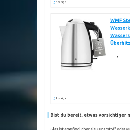
*
Anzeige
WMF Stel
Wasserko
Wassers
Überhitz
*
Anzeige
Bist du bereit, etwas vorsichtige
Glas ist empfindlicher als Kunststoff oder 