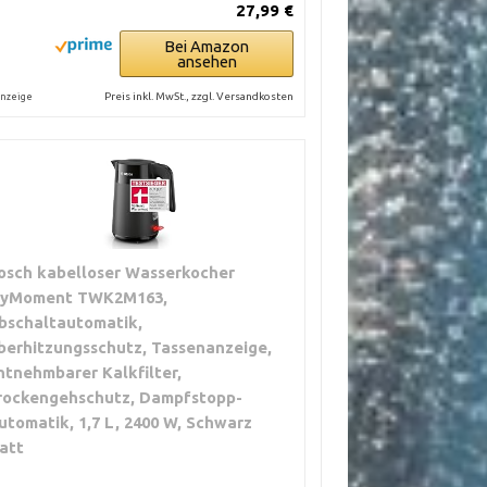
27,99 €
Bei Amazon
ansehen
Preis inkl. MwSt., zzgl. Versandkosten
nzeige
osch kabelloser Wasserkocher
yMoment TWK2M163,
bschaltautomatik,
berhitzungsschutz, Tassenanzeige,
ntnehmbarer Kalkfilter,
rockengehschutz, Dampfstopp-
utomatik, 1,7 L, 2400 W, Schwarz
att