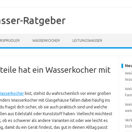
sser-Ratgeber
RSPRUDLER
WASSERKOCHER
LEITUNGSWASSER
Neu
eile hat ein Wasserkocher mit
Welc
Was
Welc
asserkocher
bist, stehst du wahrscheinlich vor einer großen
Fam
nders Wasserkocher mit Glasgehäuse fallen dabei häufig ins
Wel
u fragst dich sicher, ob sie auch praktisch sind und welche
wel
llen aus Edelstahl oder Kunststoff haben. Vielleicht möchtest
Verl
, ob es schwerer als andere Varianten ist oder wie leicht es
Dic
ig, damit du ein Gerät findest, das gut in deinen Alltag passt