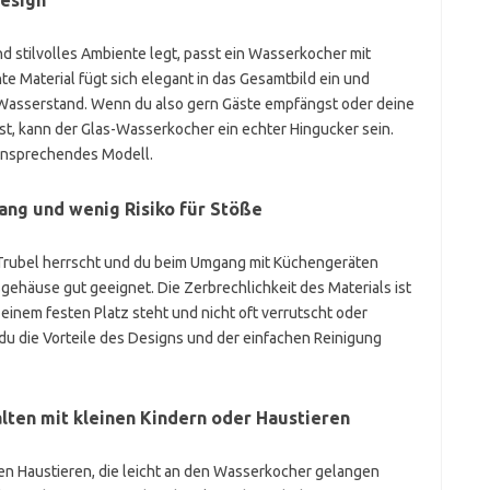
Design
nd stilvolles Ambiente legt, passt ein Wasserkocher mit
 Material fügt sich elegant in das Gesamtbild ein und
en Wasserstand. Wenn du also gern Gäste empfängst oder deine
t, kann der Glas-Wasserkocher ein echter Hingucker sein.
h ansprechendes Modell.
g und wenig Risiko für Stöße
 Trubel herrscht und du beim Umgang mit Küchengeräten
asgehäuse gut geeignet. Die Zerbrechlichkeit des Materials ist
inem festen Platz steht und nicht oft verrutscht oder
 du die Vorteile des Designs und der einfachen Reinigung
ten mit kleinen Kindern oder Haustieren
ven Haustieren, die leicht an den Wasserkocher gelangen