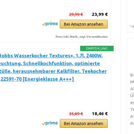
29,99 €
23,99 €
Bei Amazon ansehen
*
A
Preis inkl. MwSt., zzgl. Versandkosten
EMPFEHLUNG
Hobbs Wasserkocher Textures+, 1,7l, 2400W,
uchtung, Schnellkochfunktion, optimierte
ülle, herausnehmbarer Kalkfilter, Teekocher
B
22591-70 [Energieklasse A+++]
M
A
Ü
e
T
35,69 €
18,46 €
A
m
Bei Amazon ansehen