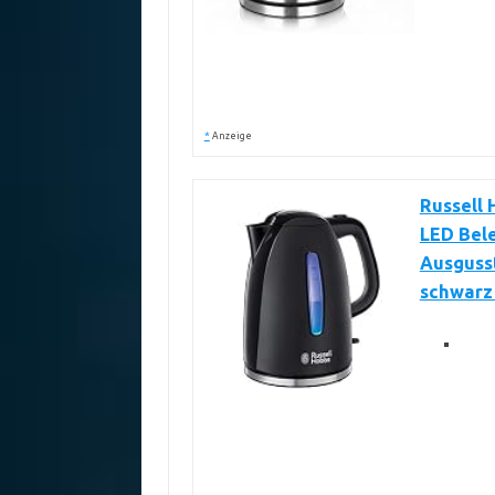
*
Anzeige
Russell 
LED Bele
Ausgusst
schwarz 