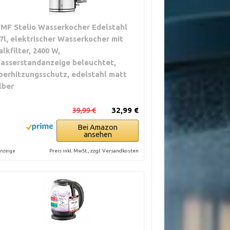
MF Stelio Wasserkocher Edelstahl
,7l, elektrischer Wasserkocher mit
alkfilter, 2400 W,
asserstandanzeige beleuchtet,
berhitzungsschutz, edelstahl matt
ilber
39,99 €
32,99 €
Bei Amazon
ansehen
Preis inkl. MwSt., zzgl. Versandkosten
nzeige