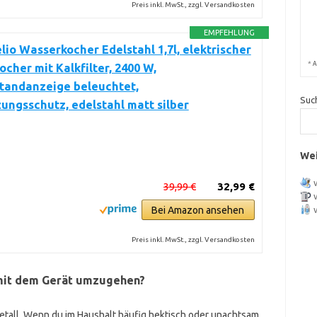
Preis inkl. MwSt., zzgl. Versandkosten
EMPFEHLUNG
io Wasserkocher Edelstahl 1,7l, elektrischer
*
A
cher mit Kalkfilter, 2400 W,
tandanzeige beleuchtet,
Suc
ungsschutz, edelstahl matt silber
Wei
39,99 €
32,99 €
Bei Amazon ansehen
Preis inkl. MwSt., zzgl. Versandkosten
r mit dem Gerät umzugehen?
Metall. Wenn du im Haushalt häufig hektisch oder unachtsam