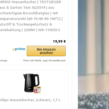
MERIO Wasserkocher | TESTSIEGER
aus & Garten Test 02/2019 | aus
ochwertigem Borosilikatglas | mit
emperaturwahl (60-70-80-90-100°C) |
utoOff & Trockengehschutz &
armhaltung | 2200W | WK-119255.5
19,99 €
Bei Amazon
ansehen
Preis inkl. MwSt., zzgl. Versandkosten
nzeige
hilips Wasserkocher, Schwarz, 1,7 L