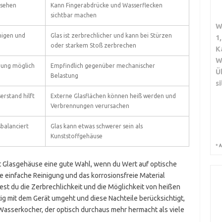
ssehen
Kann Fingerabdrücke und Wasserflecken
sichtbar machen
W
inigen und
Glas ist zerbrechlicher und kann bei Stürzen
1
oder starkem Stoß zerbrechen
K
W
ldung möglich
Empfindlich gegenüber mechanischer
Ü
Belastung
s
rstand hilft
Externe Glasflächen können heiß werden und
Verbrennungen verursachen
sbalanciert
Glas kann etwas schwerer sein als
Kunststoffgehäuse
*
A
 Glasgehäuse eine gute Wahl, wenn du Wert auf optische
 einfache Reinigung und das korrosionsfreie Material
test du die Zerbrechlichkeit und die Möglichkeit von heißen
ig mit dem Gerät umgeht und diese Nachteile berücksichtigt,
Wasserkocher, der optisch durchaus mehr hermacht als viele