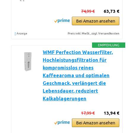
74,99 €
63,73 €
Bei Amazon ansehen
*
Preis inkl. MwSt., zzgl. Versandkosten
Anzeige
EMPFEHLUNG
WMF Perfection Wasserfilter,
Hochleistungsfiltration für
kompromisslos reines
Kaffeearoma und optimalen
Geschmack, verlängert die
Lebensdauer, reduziert
Kalkablagerungen
17,99 €
13,94 €
Bei Amazon ansehen