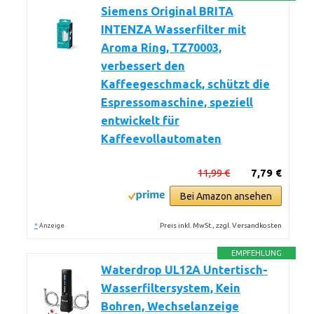
Siemens Original BRITA
INTENZA Wasserfilter mit
Aroma Ring, TZ70003,
verbessert den
Kaffeegeschmack, schützt die
Espressomaschine, speziell
entwickelt für
Kaffeevollautomaten
11,99 €
7,79 €
Bei Amazon ansehen
*
Preis inkl. MwSt., zzgl. Versandkosten
Anzeige
EMPFEHLUNG
Waterdrop UL12A Untertisch-
Wasserfiltersystem, Kein
Bohren, Wechselanzeige