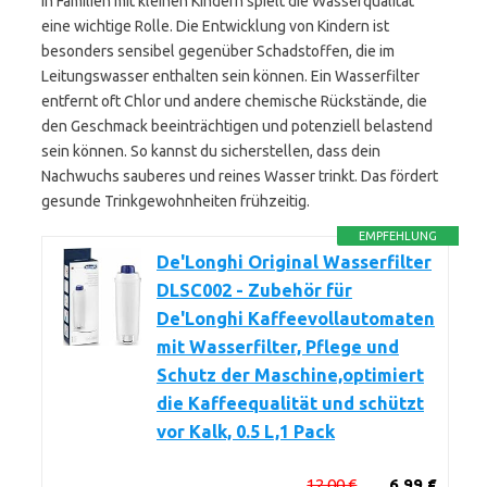
In Familien mit kleinen Kindern spielt die Wasserqualität
eine wichtige Rolle. Die Entwicklung von Kindern ist
besonders sensibel gegenüber Schadstoffen, die im
Leitungswasser enthalten sein können. Ein Wasserfilter
entfernt oft Chlor und andere chemische Rückstände, die
den Geschmack beeinträchtigen und potenziell belastend
sein können. So kannst du sicherstellen, dass dein
Nachwuchs sauberes und reines Wasser trinkt. Das fördert
gesunde Trinkgewohnheiten frühzeitig.
EMPFEHLUNG
De'Longhi Original Wasserfilter
DLSC002 - Zubehör für
De'Longhi Kaffeevollautomaten
mit Wasserfilter, Pflege und
Schutz der Maschine,optimiert
die Kaffeequalität und schützt
vor Kalk, 0.5 L,1 Pack
12,00 €
6,99 €