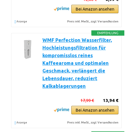
Bei Amazon ansehen
*
Preis inkl. MwSt., zzgl. Versandkosten
Anzeige
EMPFEHLUNG
WMF Perfection Wasserfilter,
Hochleistungsfiltration für
kompromisslos reines
Kaffeearoma und optimalen
Geschmack, verlängert die
Lebensdauer, reduziert
Kalkablagerungen
17,99 €
13,94 €
Bei Amazon ansehen
*
Preis inkl. MwSt., zzgl. Versandkosten
Anzeige