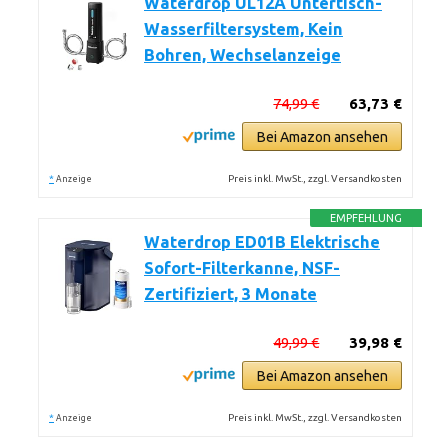
Waterdrop UL12A Untertisch-
Wasserfiltersystem, Kein
Bohren, Wechselanzeige
74,99 €
63,73 €
Bei Amazon ansehen
*
Preis inkl. MwSt., zzgl. Versandkosten
Anzeige
EMPFEHLUNG
Waterdrop ED01B Elektrische
Sofort-Filterkanne, NSF-
Zertifiziert, 3 Monate
49,99 €
39,98 €
Bei Amazon ansehen
*
Preis inkl. MwSt., zzgl. Versandkosten
Anzeige