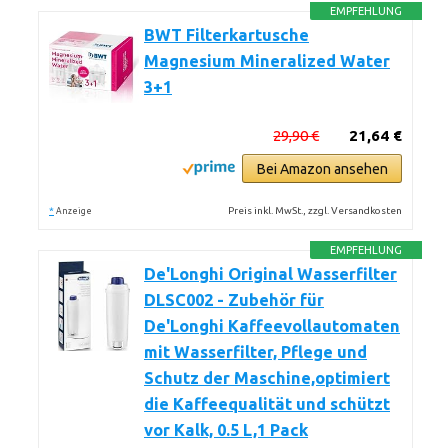
EMPFEHLUNG
BWT Filterkartusche
Magnesium Mineralized Water
3+1
29,90 €
21,64 €
Bei Amazon ansehen
*
Preis inkl. MwSt., zzgl. Versandkosten
Anzeige
EMPFEHLUNG
De'Longhi Original Wasserfilter
DLSC002 - Zubehör für
De'Longhi Kaffeevollautomaten
mit Wasserfilter, Pflege und
Schutz der Maschine,optimiert
die Kaffeequalität und schützt
vor Kalk, 0.5 L,1 Pack