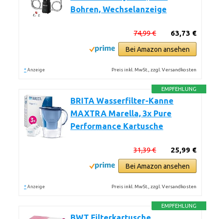
Bohren, Wechselanzeige
74,99 €
63,73 €
Bei Amazon ansehen
*
Preis inkl. MwSt., zzgl. Versandkosten
Anzeige
EMPFEHLUNG
BRITA Wasserfilter-Kanne
MAXTRA Marella, 3x Pure
Performance Kartusche
31,39 €
25,99 €
Bei Amazon ansehen
*
Preis inkl. MwSt., zzgl. Versandkosten
Anzeige
EMPFEHLUNG
BWT Filterkartusche