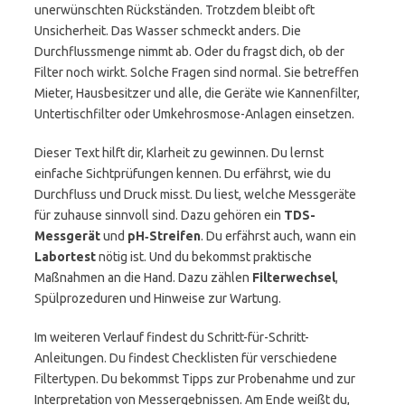
unerwünschten Rückständen. Trotzdem bleibt oft
Unsicherheit. Das Wasser schmeckt anders. Die
Durchflussmenge nimmt ab. Oder du fragst dich, ob der
Filter noch wirkt. Solche Fragen sind normal. Sie betreffen
Mieter, Hausbesitzer und alle, die Geräte wie Kannenfilter,
Untertischfilter oder Umkehrosmose-Anlagen einsetzen.
Dieser Text hilft dir, Klarheit zu gewinnen. Du lernst
einfache Sichtprüfungen kennen. Du erfährst, wie du
Durchfluss und Druck misst. Du liest, welche Messgeräte
für zuhause sinnvoll sind. Dazu gehören ein
TDS-
Messgerät
und
pH‑Streifen
. Du erfährst auch, wann ein
Labortest
nötig ist. Und du bekommst praktische
Maßnahmen an die Hand. Dazu zählen
Filterwechsel
,
Spülprozeduren und Hinweise zur Wartung.
Im weiteren Verlauf findest du Schritt-für-Schritt-
Anleitungen. Du findest Checklisten für verschiedene
Filtertypen. Du bekommst Tipps zur Probenahme und zur
Interpretation von Messergebnissen. Am Ende weißt du,