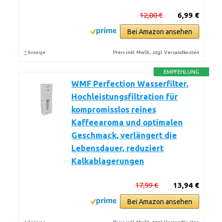
12,00 €
6,99 €
Bei Amazon ansehen
*
Preis inkl. MwSt., zzgl. Versandkosten
Anzeige
EMPFEHLUNG
WMF Perfection Wasserfilter,
Hochleistungsfiltration für
kompromisslos reines
Kaffeearoma und optimalen
Geschmack, verlängert die
Lebensdauer, reduziert
Kalkablagerungen
17,99 €
13,94 €
Bei Amazon ansehen