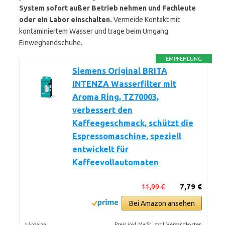
System sofort außer Betrieb nehmen und Fachleute
oder ein Labor einschalten.
Vermeide Kontakt mit
kontaminiertem Wasser und trage beim Umgang
Einweghandschuhe.
EMPFEHLUNG
Siemens Original BRITA
INTENZA Wasserfilter mit
Aroma Ring, TZ70003,
verbessert den
Kaffeegeschmack, schützt die
Espressomaschine, speziell
entwickelt für
Kaffeevollautomaten
11,99 €
7,79 €
Bei Amazon ansehen
*
Preis inkl. MwSt., zzgl. Versandkosten
Anzeige