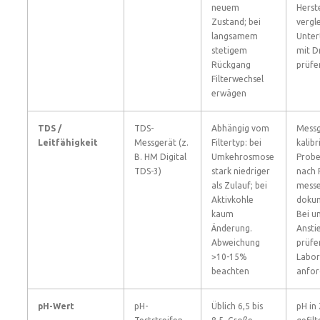
neuem
Herst
Zustand; bei
vergl
langsamem
Unter
stetigem
mit D
Rückgang
prüfe
Filterwechsel
erwägen
TDS /
TDS-
Abhängig vom
Messg
Leitfähigkeit
Messgerät (z.
Filtertyp: bei
kalibr
B. HM Digital
Umkehrosmose
Probe
TDS-3)
stark niedriger
nach 
als Zulauf; bei
messe
Aktivkohle
dokum
kaum
Bei u
Änderung.
Anstie
Abweichung
prüfe
>10-15%
Labor
beachten
anfor
pH-Wert
pH-
Üblich 6,5 bis
pH in