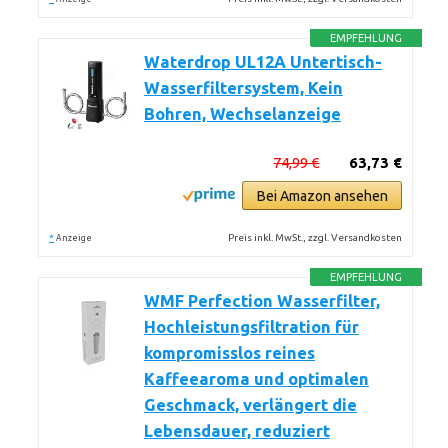
EMPFEHLUNG
Waterdrop UL12A Untertisch-
Wasserfiltersystem, Kein
Bohren, Wechselanzeige
74,99 €
63,73 €
Bei Amazon ansehen
*
Preis inkl. MwSt., zzgl. Versandkosten
Anzeige
EMPFEHLUNG
WMF Perfection Wasserfilter,
Hochleistungsfiltration für
kompromisslos reines
Kaffeearoma und optimalen
Geschmack, verlängert die
Lebensdauer, reduziert