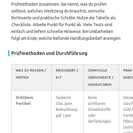
Prüfmethoden zusammen. Sie nennt, was du prüfen
solltest, welches Werkzeug du brauchst, sinnvolle
Richtwerte und praktische Schritte. Nutze die Tabelle als
Checkliste. Arbeite Punkt für Punkt ab. Viele Tests sind
einfach und liefern schnelle Hinweise. Bei Unklarheiten
folgt am Ende, welche Befunde Handlungsbedarf anzeigen.
Prüfmethoden und Durchführung
WAS ZU MESSEN /
MESSGERÄT /
SINNVOLLE
PRAK
PRÜFEN
KIT
GRENZWERTE /
DURC
INDIKATOREN
Sichtbare
Sauberes
Keine
Wasse
Partikel
Glas, gute
sichtbaren
Glas 
Beleuchtung,
Schwebstoffe
Licht 
ggf. Lupe
oder
Parti
Verfärbungen
Filte
Dicht