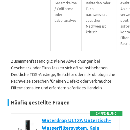
Gesamtkeime
Bakterien oder
exakt
/ Coliforme
E. coli
Anlei
oder
nachweisbar.
verwe
Laboranalyse
Jeglicher
posit
Nachweis ist
sofor
kritisch
konta
Filter
Betri
Zusammenfassend gilt: Kleine Abweichungen bei
Geschmack oder Fluss lassen sich oft selbst beheben.
Deutliche TDS-Anstiege, Restchlor oder mikrobiologische
Nachweise sprechen für einen Defekt oder verbrauchte
Filtermaterialien und erfordern sofortiges Handeln.
Häufig gestellte Fragen
EMPFEHLUNG
Waterdrop UL12A Untertisch-
Wasserfiltersystem, Kein