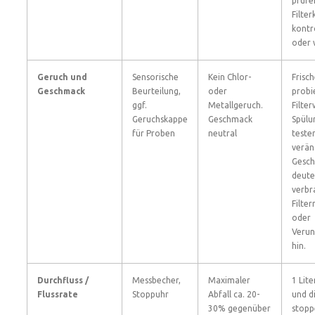
prüfe
Filte
kontr
oder 
Geruch und
Sensorische
Kein Chlor-
Frisc
Geschmack
Beurteilung,
oder
probi
ggf.
Metallgeruch.
Filte
Geruchskappe
Geschmack
Spülu
für Proben
neutral
testen
verän
Gesc
deute
verbr
Filter
oder
Verun
hin.
Durchfluss /
Messbecher,
Maximaler
1 Lit
Flussrate
Stoppuhr
Abfall ca. 20-
und d
30% gegenüber
stopp