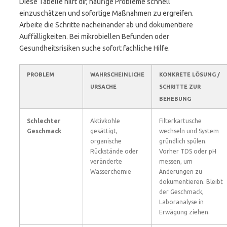
Diese Tabelle hilft dir, häufige Probleme schnell
einzuschätzen und sofortige Maßnahmen zu ergreifen.
Arbeite die Schritte nacheinander ab und dokumentiere
Auffälligkeiten. Bei mikrobiellen Befunden oder
Gesundheitsrisiken suche sofort fachliche Hilfe.
PROBLEM
WAHRSCHEINLICHE
KONKRETE LÖSUNG /
URSACHE
SCHRITTE ZUR
BEHEBUNG
Schlechter
Aktivkohle
Filterkartusche
Geschmack
gesättigt,
wechseln und System
organische
gründlich spülen.
Rückstände oder
Vorher TDS oder pH
veränderte
messen, um
Wasserchemie
Änderungen zu
dokumentieren. Bleibt
der Geschmack,
Laboranalyse in
Erwägung ziehen.