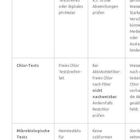
Teststreifen
8,5. Große
gefil
oder digitales
Abweichungen
Wasse
pH-Meter
prüfen
Stark
Versc
könne
Medie
oder
Austa
hinde
Chlor-Tests
Freies Chlor
Bei
Wasse
Teststreifen-
Aktivkohlefilter:
nach 
Set
freies Chlor
teste
nach Filter
Chlor
nicht
vorhan
nachweisbar
.
die A
Andernfalls
gesät
Restchlor
fehlt.
prüfen
Mikrobiologische
Heimtestkits
Keine
Steri
Tests
für
coliformen
nehme