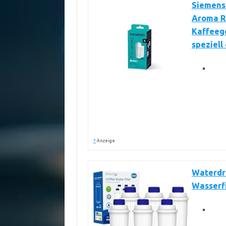
Siemens 
Aroma Ri
Kaffeeg
speziell
*
Anzeige
Waterdro
Wasserfi