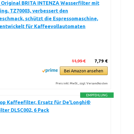
Original BRITA INTENZA Wasserfilter mit
ng, TZ70003, verbessert den
eschmack, schützt die Espressomaschine,
 entwickelt für Kaffeevollautomaten
11,99 €
7,79 €
Bei Amazon ansehen
Preis inkl. MwSt., zzgl. Versandkosten
EMPFEHLUNG
p Kaffeefilter, Ersatz für De'Longhi®
lter DLSC002, 6 Pack