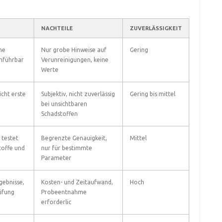
NACHTEILE
ZUVERLÄSSIGKEIT
ne
Nur grobe Hinweise auf
Gering
hführbar
Verunreinigungen, keine
Werte
icht erste
Subjektiv, nicht zuverlässig
Gering bis mittel
bei unsichtbaren
Schadstoffen
 testet
Begrenzte Genauigkeit,
Mittel
toffe und
nur für bestimmte
Parameter
gebnisse,
Kosten- und Zeitaufwand,
Hoch
üfung
Probeentnahme
erforderlic