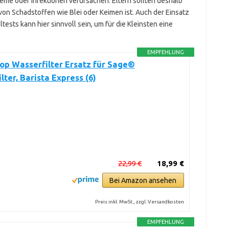
e oder Infektionen verursachen. Eltern sollten deshalb
 von Schadstoffen wie Blei oder Keimen ist. Auch der Einsatz
ests kann hier sinnvoll sein, um für die Kleinsten eine
EMPFEHLUNG
p Wasserfilter Ersatz für Sage®
lter, Barista Express (6)
22,99 €
18,99 €
Bei Amazon ansehen
Preis inkl. MwSt., zzgl. Versandkosten
EMPFEHLUNG