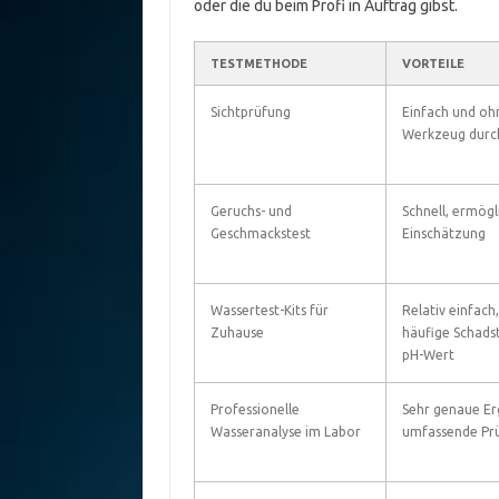
oder die du beim Profi in Auftrag gibst.
TESTMETHODE
VORTEILE
Sichtprüfung
Einfach und oh
Werkzeug durc
Geruchs- und
Schnell, ermögl
Geschmackstest
Einschätzung
Wassertest-Kits für
Relativ einfach,
Zuhause
häufige Schads
pH-Wert
Professionelle
Sehr genaue Er
Wasseranalyse im Labor
umfassende Pr