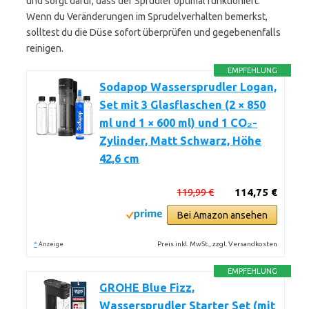
und sorgt dafür, dass der Sprudler optimal funktioniert.
Wenn du Veränderungen im Sprudelverhalten bemerkst,
solltest du die Düse sofort überprüfen und gegebenenfalls
reinigen.
EMPFEHLUNG
Sodapop Wassersprudler Logan,
Set mit 3 Glasflaschen (2 × 850
ml und 1 × 600 ml) und 1 CO₂-
Zylinder, Matt Schwarz, Höhe
42,6 cm
119,99 €
114,75 €
Bei Amazon ansehen
*
Preis inkl. MwSt., zzgl. Versandkosten
Anzeige
EMPFEHLUNG
GROHE Blue Fizz,
Wassersprudler Starter Set (mit