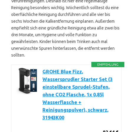
Verunreinigungen. Deshalb ist hier eine regelmäßige
Reinigung besonders wichtig. Wöchentlich solltest du eine
oberflächliche Reinigung durchführen und alle vier bis
sechs Wochen die Kalkentfernung einplanen. Außerdem
empfiehlt sich eine gründliche Reinigung etwa alle zwei bis
drei Monate, um Hygiene und volle Funktion zu
gewährleisten. Kinder können beim Trinken auch mal
unerwünschte Spuren hinterlassen, die entfernt werden
sollten.
EMPFEHLUNG
GROHE Blue Fizz,
Wassersprudler Starter Set (3
einstellbare Sprudel-Stufen,
ohne CO2 Flasche, 1x 0,85l
Wasserflasche +
Reinigungspulver), schwarz,
31943K00
92,64 €