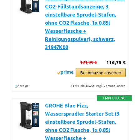
CO2-Füllstandsanzeige, 3
einstellbare Sprudel-Stufen,
ohne CO2 Flasche, 1x 0,85l
Wasserflasche +
Reinigungspulver), schwarz,
31947K00
121,99 €
116,79 €
Bei Amazon ansehen
*
Preis inkl. MwSt., zzgl. Versandkosten
Anzeige
EMPFEHLUNG
GROHE Blue Fizz,
Wassersprudler Starter Set (3
einstellbare Sprudel-Stufen,
ohne CO2 Flasche, 1x 0,85l
Wasserflasche +