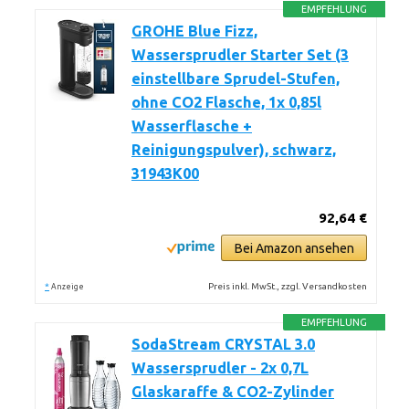
EMPFEHLUNG
GROHE Blue Fizz,
Wassersprudler Starter Set (3
einstellbare Sprudel-Stufen,
ohne CO2 Flasche, 1x 0,85l
Wasserflasche +
Reinigungspulver), schwarz,
31943K00
92,64 €
Bei Amazon ansehen
*
Preis inkl. MwSt., zzgl. Versandkosten
Anzeige
EMPFEHLUNG
SodaStream CRYSTAL 3.0
Wassersprudler - 2x 0,7L
Glaskaraffe & CO2-Zylinder