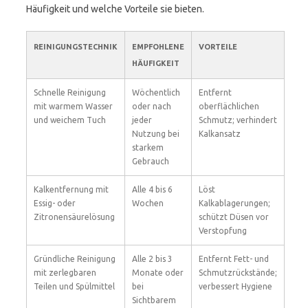
Häufigkeit und welche Vorteile sie bieten.
REINIGUNGSTECHNIK
EMPFOHLENE
VORTEILE
HÄUFIGKEIT
Schnelle Reinigung
Wöchentlich
Entfernt
mit warmem Wasser
oder nach
oberflächlichen
und weichem Tuch
jeder
Schmutz; verhindert
Nutzung bei
Kalkansatz
starkem
Gebrauch
Kalkentfernung mit
Alle 4 bis 6
Löst
Essig- oder
Wochen
Kalkablagerungen;
Zitronensäurelösung
schützt Düsen vor
Verstopfung
Gründliche Reinigung
Alle 2 bis 3
Entfernt Fett- und
mit zerlegbaren
Monate oder
Schmutzrückstände;
Teilen und Spülmittel
bei
verbessert Hygiene
Sichtbarem