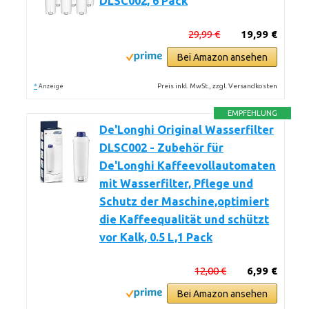
DLSC002, 6 Pack
29,99 €
19,99 €
Bei Amazon ansehen
*
Preis inkl. MwSt., zzgl. Versandkosten
Anzeige
EMPFEHLUNG
De'Longhi Original Wasserfilter
DLSC002 - Zubehör für
De'Longhi Kaffeevollautomaten
mit Wasserfilter, Pflege und
Schutz der Maschine,optimiert
die Kaffeequalität und schützt
vor Kalk, 0.5 L,1 Pack
12,00 €
6,99 €
Bei Amazon ansehen