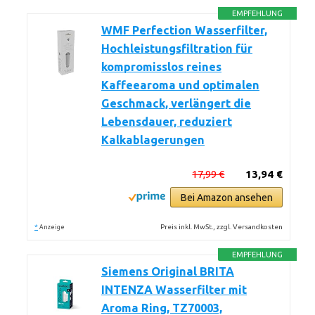
EMPFEHLUNG
WMF Perfection Wasserfilter,
Hochleistungsfiltration für
kompromisslos reines
Kaffeearoma und optimalen
Geschmack, verlängert die
Lebensdauer, reduziert
Kalkablagerungen
17,99 €
13,94 €
Bei Amazon ansehen
*
Preis inkl. MwSt., zzgl. Versandkosten
Anzeige
EMPFEHLUNG
Siemens Original BRITA
INTENZA Wasserfilter mit
Aroma Ring, TZ70003,