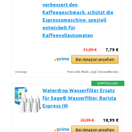
verbessert den
Kaffeegeschmack, schützt die
Espressomaschine, speziell
entwickelt für
Kaffeevollautomaten
11,99 €
7,79 €
Bei Amazon ansehen
*
Preis inkl. MwSt., zzgl. Versandkosten
Anzeige
EMPFEHLUNG
Waterdrop Wasserfilter Ersatz
für Sage® Wasserfilter, Barista
Express (6)
22,99 €
18,99 €
Bei Amazon ansehen