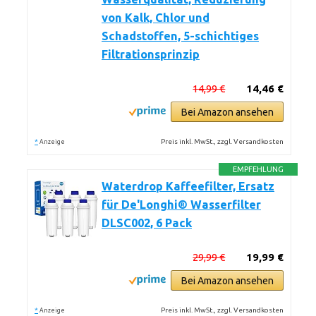
von Kalk, Chlor und
Schadstoffen, 5-schichtiges
Filtrationsprinzip
14,99 €
14,46 €
Bei Amazon ansehen
*
Preis inkl. MwSt., zzgl. Versandkosten
Anzeige
EMPFEHLUNG
Waterdrop Kaffeefilter, Ersatz
für De'Longhi® Wasserfilter
DLSC002, 6 Pack
29,99 €
19,99 €
Bei Amazon ansehen
*
Preis inkl. MwSt., zzgl. Versandkosten
Anzeige