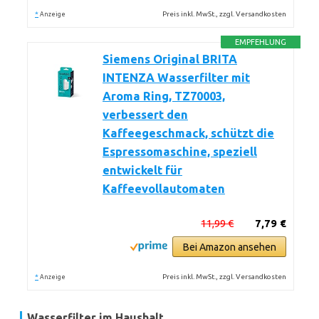
*
Preis inkl. MwSt., zzgl. Versandkosten
Anzeige
EMPFEHLUNG
Siemens Original BRITA
INTENZA Wasserfilter mit
Aroma Ring, TZ70003,
verbessert den
Kaffeegeschmack, schützt die
Espressomaschine, speziell
entwickelt für
Kaffeevollautomaten
11,99 €
7,79 €
Bei Amazon ansehen
*
Preis inkl. MwSt., zzgl. Versandkosten
Anzeige
Wasserfilter im Haushalt