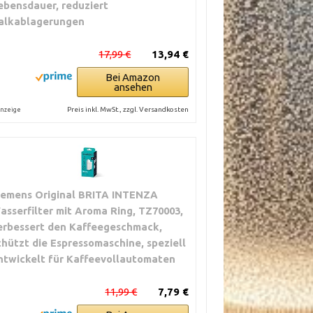
ebensdauer, reduziert
alkablagerungen
17,99 €
13,94 €
Bei Amazon
ansehen
Preis inkl. MwSt., zzgl. Versandkosten
nzeige
iemens Original BRITA INTENZA
asserfilter mit Aroma Ring, TZ70003,
erbessert den Kaffeegeschmack,
chützt die Espressomaschine, speziell
ntwickelt für Kaffeevollautomaten
11,99 €
7,79 €