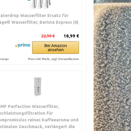
aterdrop Wasserfilter Ersatz für
age® Wasserfilter, Barista Express (6)
22,99 €
18,99 €
Bei Amazon
ansehen
Preis inkl. MwSt., zzgl. Versandkosten
nzeige
MF Perfection Wasserfilter,
ochleistungsfiltration für
ompromisslos reines Kaffeearoma und
ptimalen Geschmack, verlängert die