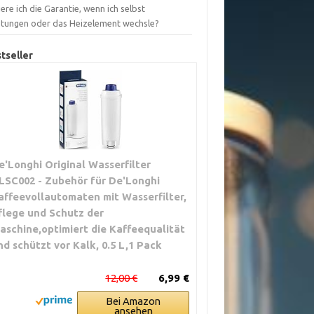
iere ich die Garantie, wenn ich selbst
htungen oder das Heizelement wechsle?
tseller
e'Longhi Original Wasserfilter
LSC002 - Zubehör für De'Longhi
affeevollautomaten mit Wasserfilter,
flege und Schutz der
aschine,optimiert die Kaffeequalität
nd schützt vor Kalk, 0.5 L,1 Pack
12,00 €
6,99 €
Bei Amazon
ansehen