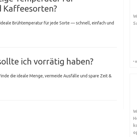
d Kaffeesorten?
W
S
 ideale Brühtemperatur für jede Sorte — schnell, einfach und
sollte ich vorrätig haben?
*
A
 Finde die ideale Menge, vermeide Ausfälle und spare Zeit &
W
H
k
o