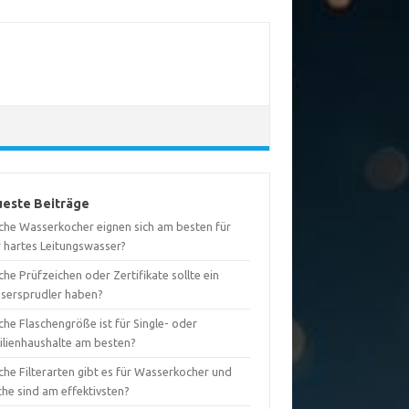
este Beiträge
che Wasserkocher eignen sich am besten für
r hartes Leitungswasser?
he Prüfzeichen oder Zertifikate sollte ein
sersprudler haben?
he Flaschengröße ist für Single- oder
ilienhaushalte am besten?
che Filterarten gibt es für Wasserkocher und
che sind am effektivsten?