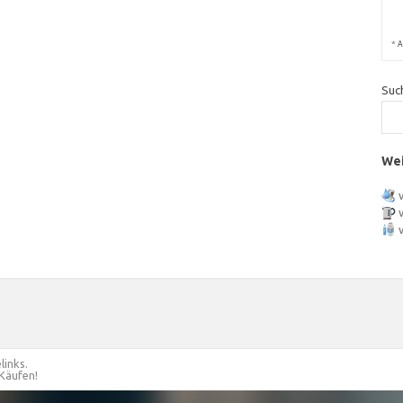
*
A
Suc
Wei
links.
 Käufen!