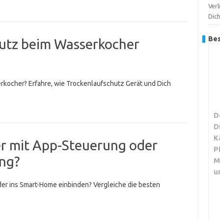
Verl
Dic
Bes
hutz beim Wasserkocher
rkocher? Erfahre, wie Trockenlaufschutz Gerät und Dich
D
D
K
er mit App-Steuerung oder
P
ng?
M
u
er ins Smart-Home einbinden? Vergleiche die besten