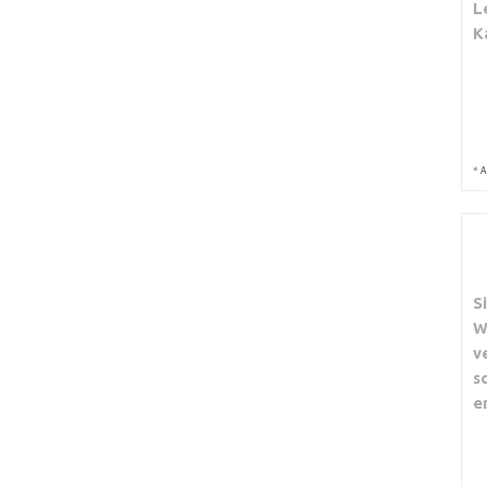
L
K
*
A
S
W
v
s
e