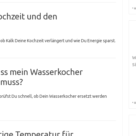
*
A
Kochzeit und den
, ob Kalk Deine Kochzeit verlängert und wie Du Energie sparst.
W
S
ass mein Wasserkocher
 muss?
o prüfst Du schnell, ob Dein Wasserkocher ersetzt werden
*
A
htige Temperatur für