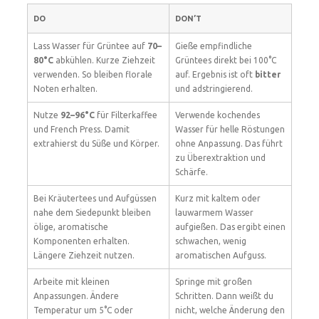
DO
DON’T
Lass Wasser für Grüntee auf
70–
Gieße empfindliche
80°C
abkühlen. Kurze Ziehzeit
Grüntees direkt bei 100°C
verwenden. So bleiben florale
auf. Ergebnis ist oft
bitter
Noten erhalten.
und adstringierend.
Nutze
92–96°C
für Filterkaffee
Verwende kochendes
und French Press. Damit
Wasser für helle Röstungen
extrahierst du Süße und Körper.
ohne Anpassung. Das führt
zu Überextraktion und
Schärfe.
Bei Kräutertees und Aufgüssen
Kurz mit kaltem oder
nahe dem Siedepunkt bleiben
lauwarmem Wasser
ölige, aromatische
aufgießen. Das ergibt einen
Komponenten erhalten.
schwachen, wenig
Längere Ziehzeit nutzen.
aromatischen Aufguss.
Arbeite mit kleinen
Springe mit großen
Anpassungen. Ändere
Schritten. Dann weißt du
Temperatur um 5°C oder
nicht, welche Änderung den