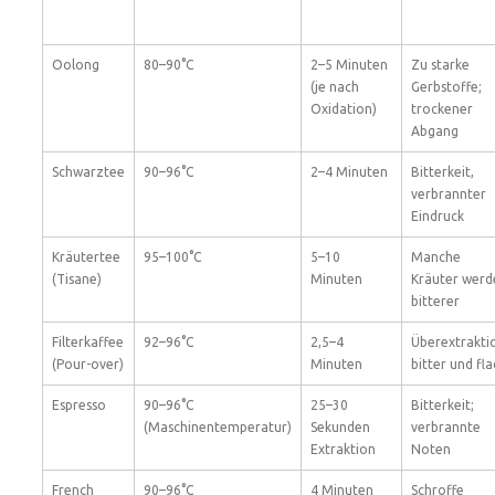
Oolong
80–90°C
2–5 Minuten
Zu starke
(je nach
Gerbstoffe;
Oxidation)
trockener
Abgang
Schwarztee
90–96°C
2–4 Minuten
Bitterkeit,
verbrannter
Eindruck
Kräutertee
95–100°C
5–10
Manche
(Tisane)
Minuten
Kräuter werd
bitterer
Filterkaffee
92–96°C
2,5–4
Überextrakti
(Pour-over)
Minuten
bitter und fl
Espresso
90–96°C
25–30
Bitterkeit;
(Maschinentemperatur)
Sekunden
verbrannte
Extraktion
Noten
French
90–96°C
4 Minuten
Schroffe