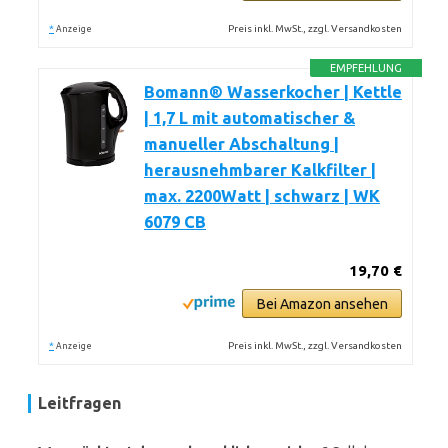
*
Preis inkl. MwSt., zzgl. Versandkosten
Anzeige
EMPFEHLUNG
Bomann® Wasserkocher | Kettle
| 1,7 L mit automatischer &
manueller Abschaltung |
herausnehmbarer Kalkfilter |
max. 2200Watt | schwarz | WK
6079 CB
19,70 €
Bei Amazon ansehen
*
Preis inkl. MwSt., zzgl. Versandkosten
Anzeige
Leitfragen