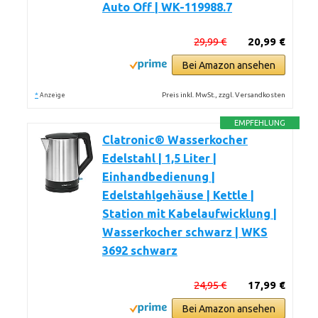
Auto Off | WK-119988.7
29,99 €
20,99 €
Bei Amazon ansehen
*
Preis inkl. MwSt., zzgl. Versandkosten
Anzeige
EMPFEHLUNG
Clatronic® Wasserkocher
Edelstahl | 1,5 Liter |
Einhandbedienung |
Edelstahlgehäuse | Kettle |
Station mit Kabelaufwicklung |
Wasserkocher schwarz | WKS
3692 schwarz
24,95 €
17,99 €
Bei Amazon ansehen