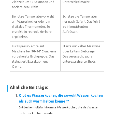
Ziehzeit um 30 Sekunden und
Unterschied macht.
notiere den Effekt.
Benutze Temperaturvorwahl
Schätze die Temperatur
am Wasserkocher oder ein
nur nach Gefühl. Das führt
digitales Thermometer. So
zu inkonsistenten
erzielst du reproduzierbare
Aufgüssen.
Ergebnisse.
Für Espresso achte auf
Starte mit kalter Maschine
Maschine bei
90–96°C
und eine
oder kaltem Siebträger.
vorgeheizte Brühgruppe. Das
Das verursacht saure,
stabilisiert Extraktion und
unterextrahierte Shots.
Crema.
Ähnliche Beiträge:
Gibt es Wasserkocher, die sowohl Wasser kochen
als auch warm halten können?
Entdecke multifunktionale Wasserkocher, die das Wasser
nicht nur kochen, sondern...