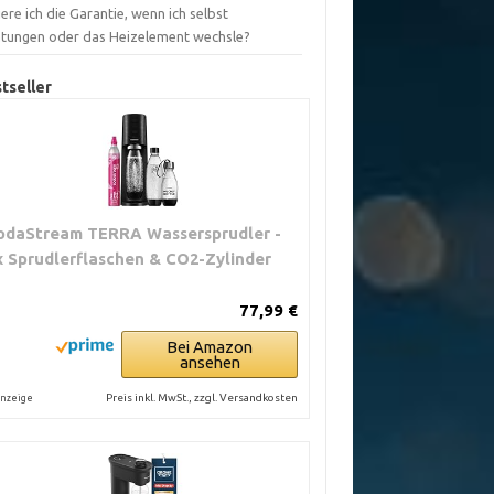
iere ich die Garantie, wenn ich selbst
htungen oder das Heizelement wechsle?
tseller
odaStream TERRA Wassersprudler -
x Sprudlerflaschen & CO2-Zylinder
77,99 €
Bei Amazon
ansehen
Preis inkl. MwSt., zzgl. Versandkosten
nzeige