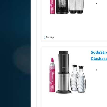
*
Anzeige
SodaStre
Glaskar