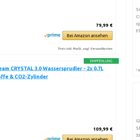
S
C
s
79,99 €
F
Bei Amazon ansehen
Preis inkl. MwSt., zzgl. Versandkosten
EMPFEHLUNG
am CRYSTAL 3.0 Wassersprudler - 2x 0,7L
*
A
affe & CO2-Zylinder
G
S
109,99 €
S
Bei Amazon ansehen