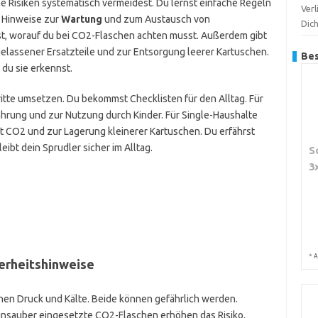
he Risiken systematisch vermeidest. Du lernst einfache Regeln
Verl
 Hinweise zur
Wartung
und zum Austausch von
Dic
st, worauf du bei CO2-Flaschen achten musst. Außerdem gibt
elassener Ersatzteile und zur Entsorgung leerer Kartuschen.
Bes
 du sie erkennst.
tte umsetzen. Du bekommst Checklisten für den Alltag. Für
hrung und zur Nutzung durch Kinder. Für Single-Haushalte
 CO2 und zur Lagerung kleinerer Kartuschen. Du erfährst
leibt dein Sprudler sicher im Alltag.
S
3
*
A
erheitshinweise
hen Druck und Kälte. Beide können gefährlich werden.
 unsauber eingesetzte CO2-Flaschen erhöhen das Risiko.