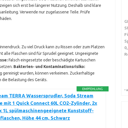
zeigen sich erst bei längerer Nutzung. Deshalb sind klare
gsanleitung. Verwende nur zugelassene Teile. Prüfe
chäden.
G
S
F
S
nnendruck. Zu viel Druck kann zu Rissen oder zum Platzen
0
ht alle Flaschen sind für Sprudel geeignet. Ungeeignete
R
sse:
Falsch eingesetzte oder beschädigte Kartuschen
isetzen.
Bakterien- und Kontaminationsrisiko:
ig gereinigt wurden, können verkeimen. Zuckerhaltige
 die Belastung des Geräts.
EMPFEHLUNG
*
A
eam TERRA Wassersprudler, Soda Stream
 mit 1 Quick Connect 60L CO2-Zylinder, 2x
x 1L spülmaschinengeeignete Kunststoff-
flaschen, Höhe 44 cm, Schwarz