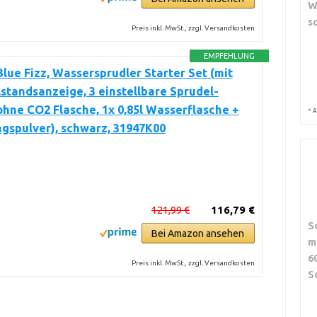
W
s
Preis inkl. MwSt., zzgl. Versandkosten
EMPFEHLUNG
ue Fizz, Wassersprudler Starter Set (mit
standsanzeige, 3 einstellbare Sprudel-
ohne CO2 Flasche, 1x 0,85l Wasserflasche +
*
A
gspulver), schwarz, 31947K00
121,99 €
116,79 €
S
Bei Amazon ansehen
m
6
Preis inkl. MwSt., zzgl. Versandkosten
S