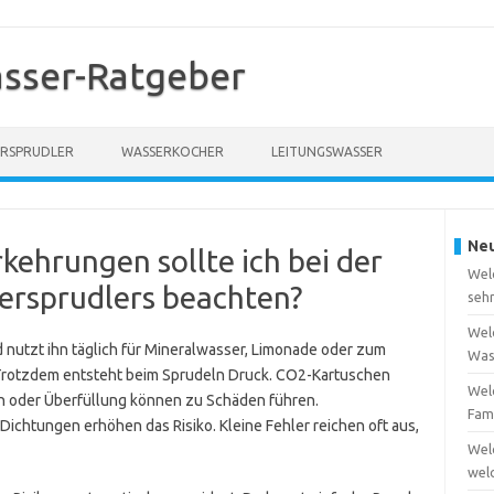
sser-Ratgeber
RSPRUDLER
WASSERKOCHER
LEITUNGSWASSER
Neu
kehrungen sollte ich bei der
Wel
rsprudlers beachten?
seh
Welc
nutzt ihn täglich für Mineralwasser, Limonade oder zum
Was
k. Trotzdem entsteht beim Sprudeln Druck. CO2-Kartuschen
Welc
n oder Überfüllung können zu Schäden führen.
Fam
chtungen erhöhen das Risiko. Kleine Fehler reichen oft aus,
Wel
wel