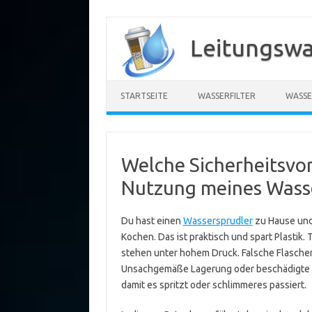
Zum
Inhalt
Leitungswa
springen
STARTSEITE
WASSERFILTER
WASSE
Welche Sicherheitsvor
Nutzung meines Wasse
Du hast einen
Wassersprudler
zu Hause und 
Kochen. Das ist praktisch und spart Plasti
stehen unter hohem Druck. Falsche Flasche
Unsachgemäße Lagerung oder beschädigte Di
damit es spritzt oder schlimmeres passiert.