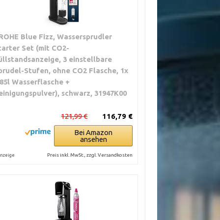
ROHE Blue Fizz, Wassersprudler
tarter Set (mit CO2-
üllstandsanzeige, 3 einstellbare
prudel-Stufen, ohne CO2 Flasche, 1x
,85l Wasserflasche +
einigungspulver), schwarz, 31947K00
121,99 €
116,79 €
Bei Amazon
ansehen
Preis inkl. MwSt., zzgl. Versandkosten
nzeige