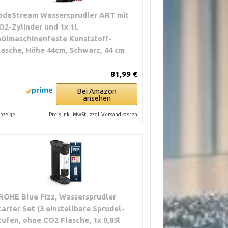
odaStream Wassersprudler ART mit
O2-Zylinder und 1x 1L
pülmaschinenfeste Kunststoff-
lasche, Höhe 44cm, Schwarz, 44 cm
81,99 €
Bei Amazon
ansehen
Preis inkl. MwSt., zzgl. Versandkosten
nzeige
ROHE Blue Fizz, Wassersprudler
tarter Set (3 einstellbare Sprudel-
tufen, ohne CO2 Flasche, 1x 0,85l