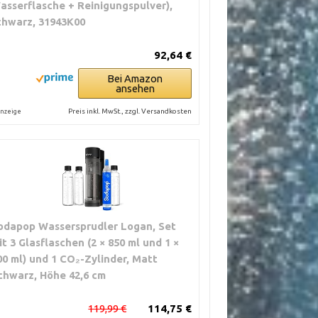
asserflasche + Reinigungspulver),
chwarz, 31943K00
92,64 €
Bei Amazon
ansehen
Preis inkl. MwSt., zzgl. Versandkosten
nzeige
odapop Wassersprudler Logan, Set
it 3 Glasflaschen (2 × 850 ml und 1 ×
00 ml) und 1 CO₂-Zylinder, Matt
chwarz, Höhe 42,6 cm
119,99 €
114,75 €