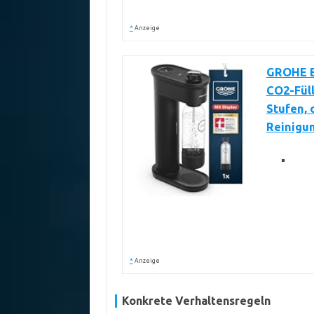
*
Anzeige
GROHE Bl
CO2-Füll
Stufen, 
Reinigun
*
Anzeige
Konkrete Verhaltensregeln