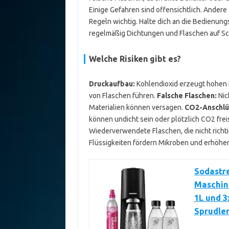
Einige Gefahren sind offensichtlich. Andere 
Regeln wichtig. Halte dich an die Bedienun
regelmäßig Dichtungen und Flaschen auf S
Welche Risiken gibt es?
Druckaufbau:
Kohlendioxid erzeugt hohen I
von Flaschen führen.
Falsche Flaschen:
Nic
Materialien können versagen.
CO2-Anschlü
können undicht sein oder plötzlich CO2 fre
Wiederverwendete Flaschen, die nicht richt
Flüssigkeiten fördern Mikroben und erhöhen
Sodastr
Maschine
1L und 3
Sprudler