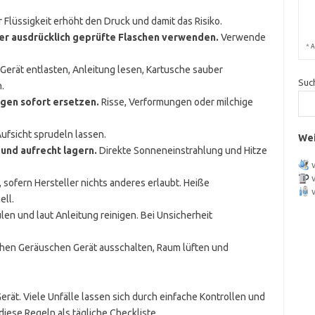
Flüssigkeit erhöht den Druck und damit das Risiko.
er ausdrücklich geprüfte Flaschen verwenden.
Verwende
*
A
Gerät entlasten, Anleitung lesen, Kartusche sauber
Suc
.
gen sofort ersetzen.
Risse, Verformungen oder milchige
ufsicht sprudeln lassen.
Wei
 und aufrecht lagern.
Direkte Sonneneinstrahlung und Hitze
 sofern Hersteller nichts anderes erlaubt. Heiße
ell.
en und laut Anleitung reinigen. Bei Unsicherheit
chen Geräuschen Gerät ausschalten, Raum lüften und
rät. Viele Unfälle lassen sich durch einfache Kontrollen und
iese Regeln als tägliche Checkliste.