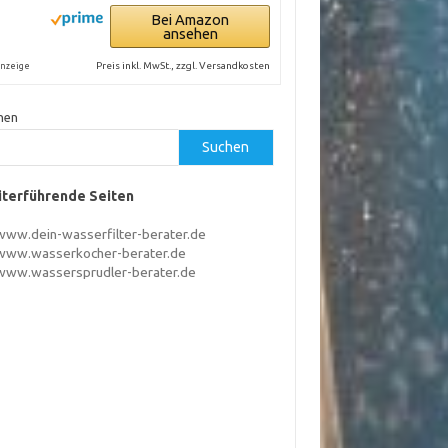
Bei Amazon
ansehen
Preis inkl. MwSt., zzgl. Versandkosten
nzeige
hen
Suchen
terführende Seiten
www.dein-wasserfilter-berater.de
www.wasserkocher-berater.de
www.wassersprudler-berater.de