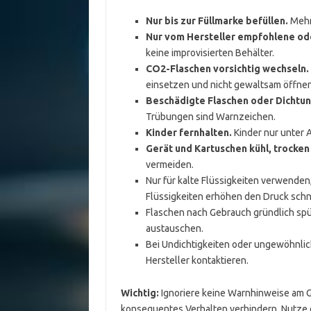
Nur bis zur Füllmarke befüllen.
Mehr 
Nur vom Hersteller empfohlene od
keine improvisierten Behälter.
CO2-Flaschen vorsichtig wechseln.
einsetzen und nicht gewaltsam öffnen
Beschädigte Flaschen oder Dichtun
Trübungen sind Warnzeichen.
Kinder fernhalten.
Kinder nur unter A
Gerät und Kartuschen kühl, trocken
vermeiden.
Nur für kalte Flüssigkeiten verwenden,
Flüssigkeiten erhöhen den Druck schn
Flaschen nach Gebrauch gründlich spül
austauschen.
Bei Undichtigkeiten oder ungewöhnli
Hersteller kontaktieren.
Wichtig:
Ignoriere keine Warnhinweise am Ge
konsequentes Verhalten verhindern. Nutze d