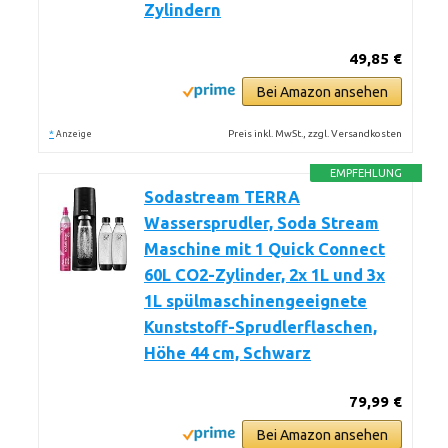
Zylindern
49,85 €
Bei Amazon ansehen
*
Preis inkl. MwSt., zzgl. Versandkosten
Anzeige
EMPFEHLUNG
Sodastream TERRA
Wassersprudler, Soda Stream
Maschine mit 1 Quick Connect
60L CO2-Zylinder, 2x 1L und 3x
1L spülmaschinengeeignete
Kunststoff-Sprudlerflaschen,
Höhe 44 cm, Schwarz
79,99 €
Bei Amazon ansehen