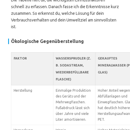
Die Tabelle hilft dir, die wichtigsten Einflussfaktoren
schnell zu erfassen. Danach fasse ich die Erkenntnisse kurz
zusammen. So erkennst du, welche Lösung für dein
Verbrauchsverhalten und dein Umweltziel am sinnvollsten
ist.
Ökologische Gegenüberstellung
FAKTOR
WASSERSPRUDLER (Z.
GEKAUFTES
B. SODASTREAM,
MINERALWASSER (P
WIEDERBEFÜLLBARE
GLAS)
FLASCHE)
Herstellung
Einmalige Produktion
Hoher Anteil wegen
des Geräts und der
Abfüllanlagen und
Mehrwegflaschen.
Einwegflaschen. Gla
Fußabdruck lässt sich
hat deutlich höher
über Jahre und viele
Herstellungsaufwan
Liter amortisieren.
PET.