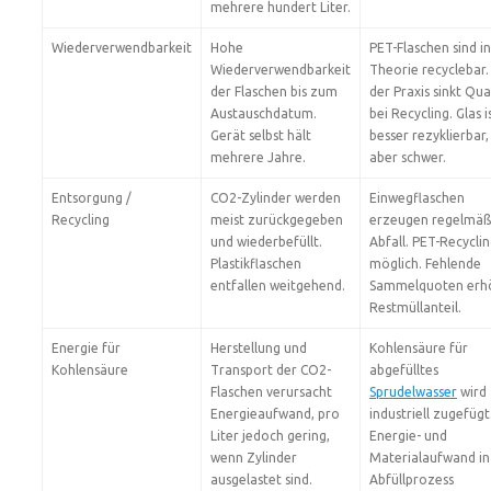
mehrere hundert Liter.
Wiederverwendbarkeit
Hohe
PET-Flaschen sind in
Wiederverwendbarkeit
Theorie recyclebar. 
der Flaschen bis zum
der Praxis sinkt Qua
Austauschdatum.
bei Recycling. Glas i
Gerät selbst hält
besser rezyklierbar,
mehrere Jahre.
aber schwer.
Entsorgung /
CO2-Zylinder werden
Einwegflaschen
Recycling
meist zurückgegeben
erzeugen regelmäß
und wiederbefüllt.
Abfall. PET-Recyclin
Plastikflaschen
möglich. Fehlende
entfallen weitgehend.
Sammelquoten erh
Restmüllanteil.
Energie für
Herstellung und
Kohlensäure für
Kohlensäure
Transport der CO2-
abgefülltes
Flaschen verursacht
Sprudelwasser
wird
Energieaufwand, pro
industriell zugefügt
Liter jedoch gering,
Energie- und
wenn Zylinder
Materialaufwand in
ausgelastet sind.
Abfüllprozess