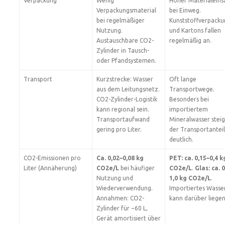
Verpackung
Wenig
Hoher Materialeins
Verpackungsmaterial
bei Einweg.
bei regelmäßiger
Kunststoffverpack
Nutzung.
und Kartons fallen
Austauschbare CO2-
regelmäßig an.
Zylinder in Tausch-
oder Pfandsystemen.
Transport
Kurzstrecke: Wasser
Oft lange
aus dem Leitungsnetz.
Transportwege.
CO2-Zylinder-Logistik
Besonders bei
kann regional sein.
importiertem
Transportaufwand
Mineralwasser steig
gering pro Liter.
der Transportanteil
deutlich.
CO2-Emissionen pro
Ca. 0,02–0,08 kg
PET: ca. 0,15–0,4 k
Liter (Annäherung)
CO2e/L
bei häufiger
CO2e/L
.
Glas: ca. 0
Nutzung und
1,0 kg CO2e/L
.
Wiederverwendung.
Importiertes Wasse
Annahmen: CO2-
kann darüber liegen
Zylinder für ~60 L,
Gerät amortisiert über