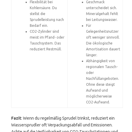
Flexibilität bei
Geschmack
Kohlensäure. Du
unterscheidet sich.
stellst die
Mineralgehalt fehlt
Sprudelleistung nach
bei Leitungswasser.
Bedarf ein.
Für
CO2-Zylinder sind
Gelegenheitsnutzer
meist im Pfand- oder
oft weniger sinnvoll.
Tauschsystem. Das
Die ökologische
reduziert Restmüll.
Amortisation dauert
länger.
Abhängigkeit von
regionalen Tausch-
oder
Nachfüllangeboten.
Ohne diese steigt
Aufwand und
möglicherweise
CO2-Aufwand.
Fazit
: Wenn du regelmäßig Sprudel trinkst, reduziert ein
Wassersprudler oft Verpackungsabfall und Emissionen.
Achte auf die Verfügbarkeit von CO2-Tauschstationen und