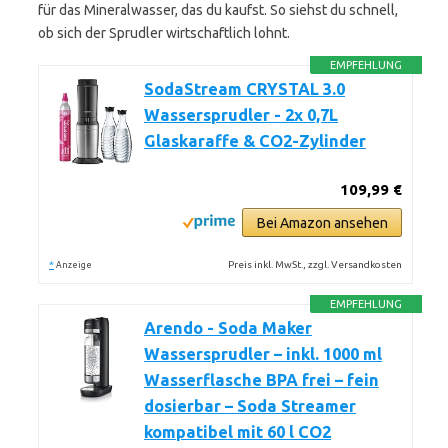
für das Mineralwasser, das du kaufst. So siehst du schnell,
ob sich der Sprudler wirtschaftlich lohnt.
EMPFEHLUNG
SodaStream CRYSTAL 3.0
Wassersprudler - 2x 0,7L
Glaskaraffe & CO2-Zylinder
109,99 €
Bei Amazon ansehen
*
Preis inkl. MwSt., zzgl. Versandkosten
Anzeige
EMPFEHLUNG
Arendo - Soda Maker
Wassersprudler – inkl. 1000 ml
Wasserflasche BPA frei – fein
dosierbar – Soda Streamer
kompatibel mit 60 l CO2