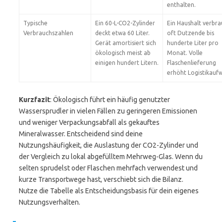
enthalten.
Typische
Ein 60-L-CO2-Zylinder
Ein Haushalt verbra
Verbrauchszahlen
deckt etwa 60 Liter.
oft Dutzende bis
Gerät amortisiert sich
hunderte Liter pro
ökologisch meist ab
Monat. Volle
einigen hundert Litern.
Flaschenlieferung
erhöht Logistikauf
Kurzfazit
: Ökologisch führt ein häufig genutzter
Wassersprudler in vielen Fällen zu geringeren Emissionen
und weniger Verpackungsabfall als gekauftes
Mineralwasser. Entscheidend sind deine
Nutzungshäufigkeit, die Auslastung der CO2-Zylinder und
der Vergleich zu lokal abgefülltem Mehrweg-Glas. Wenn du
selten sprudelst oder Flaschen mehrfach verwendest und
kurze Transportwege hast, verschiebt sich die Bilanz.
Nutze die Tabelle als Entscheidungsbasis für dein eigenes
Nutzungsverhalten.