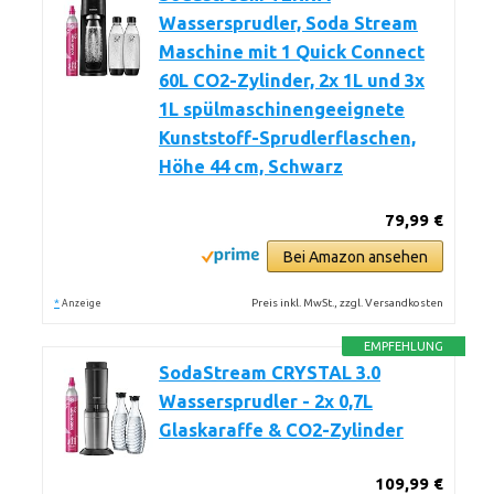
Wassersprudler, Soda Stream
Maschine mit 1 Quick Connect
60L CO2-Zylinder, 2x 1L und 3x
1L spülmaschinengeeignete
Kunststoff-Sprudlerflaschen,
Höhe 44 cm, Schwarz
79,99 €
Bei Amazon ansehen
*
Preis inkl. MwSt., zzgl. Versandkosten
Anzeige
EMPFEHLUNG
SodaStream CRYSTAL 3.0
Wassersprudler - 2x 0,7L
Glaskaraffe & CO2-Zylinder
109,99 €