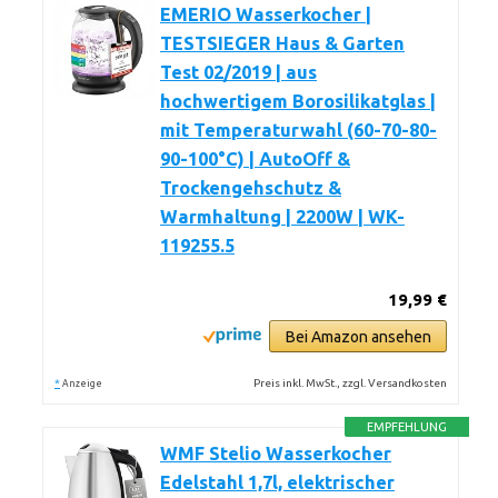
EMERIO Wasserkocher |
TESTSIEGER Haus & Garten
Test 02/2019 | aus
hochwertigem Borosilikatglas |
mit Temperaturwahl (60-70-80-
90-100°C) | AutoOff &
Trockengehschutz &
Warmhaltung | 2200W | WK-
119255.5
19,99 €
Bei Amazon ansehen
*
Preis inkl. MwSt., zzgl. Versandkosten
Anzeige
EMPFEHLUNG
WMF Stelio Wasserkocher
Edelstahl 1,7l, elektrischer