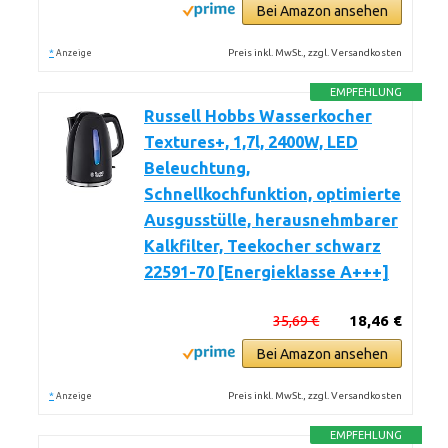
Bei Amazon ansehen
*
Preis inkl. MwSt., zzgl. Versandkosten
Anzeige
EMPFEHLUNG
Russell Hobbs Wasserkocher
Textures+, 1,7l, 2400W, LED
Beleuchtung,
Schnellkochfunktion, optimierte
Ausgusstülle, herausnehmbarer
Kalkfilter, Teekocher schwarz
22591-70 [Energieklasse A+++]
35,69 €
18,46 €
Bei Amazon ansehen
*
Preis inkl. MwSt., zzgl. Versandkosten
Anzeige
EMPFEHLUNG