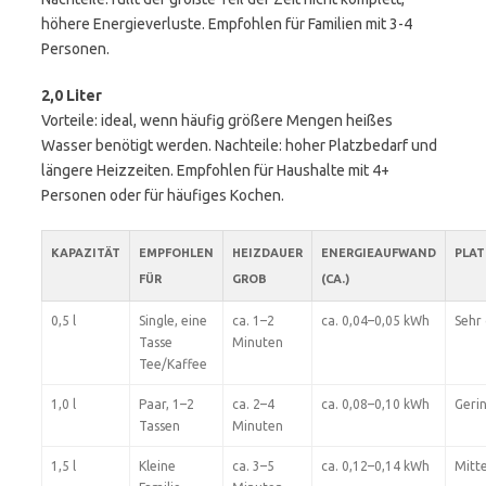
höhere Energieverluste. Empfohlen für Familien mit 3-4
Personen.
2,0 Liter
Vorteile: ideal, wenn häufig größere Mengen heißes
Wasser benötigt werden. Nachteile: hoher Platzbedarf und
längere Heizzeiten. Empfohlen für Haushalte mit 4+
Personen oder für häufiges Kochen.
KAPAZITÄT
EMPFOHLEN
HEIZDAUER
ENERGIEAUFWAND
PLA
FÜR
GROB
(CA.)
0,5 l
Single, eine
ca. 1–2
ca. 0,04–0,05 kWh
Sehr
Tasse
Minuten
Tee/Kaffee
1,0 l
Paar, 1–2
ca. 2–4
ca. 0,08–0,10 kWh
Geri
Tassen
Minuten
1,5 l
Kleine
ca. 3–5
ca. 0,12–0,14 kWh
Mitte