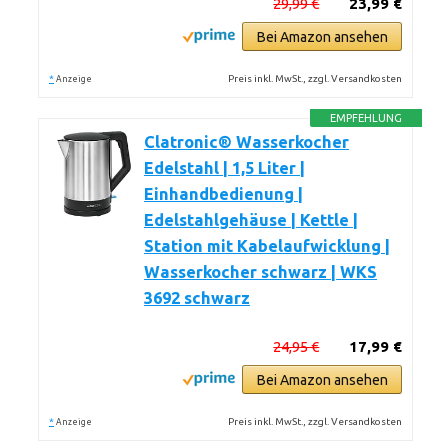
29,99 €
23,99 €
Bei Amazon ansehen
*
Preis inkl. MwSt., zzgl. Versandkosten
Anzeige
EMPFEHLUNG
Clatronic® Wasserkocher
Edelstahl | 1,5 Liter |
Einhandbedienung |
Edelstahlgehäuse | Kettle |
Station mit Kabelaufwicklung |
Wasserkocher schwarz | WKS
3692 schwarz
24,95 €
17,99 €
Bei Amazon ansehen
*
Preis inkl. MwSt., zzgl. Versandkosten
Anzeige