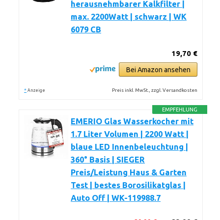
herausnehmbarer Kalkfilter |
max. 2200Watt | schwarz | WK
6079 CB
19,70 €
Bei Amazon ansehen
*
Preis inkl. MwSt., zzgl. Versandkosten
Anzeige
EMPFEHLUNG
EMERIO Glas Wasserkocher mit
1.7 Liter Volumen | 2200 Watt |
blaue LED Innenbeleuchtung |
360° Basis | SIEGER
Preis/Leistung Haus & Garten
Test | bestes Borosilikatglas |
Auto Off | WK-119988.7