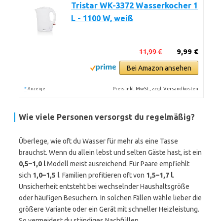
Tristar WK-3372 Wasserkocher 1
L - 1100 W, weiß
11,99 €
9,99 €
Bei Amazon ansehen
*
Preis inkl. MwSt., zzgl. Versandkosten
Anzeige
Wie viele Personen versorgst du regelmäßig?
Überlege, wie oft du Wasser für mehr als eine Tasse
brauchst. Wenn du allein lebst und selten Gäste hast, ist ein
0,5–1,0 l
Modell meist ausreichend. Für Paare empfiehlt
sich
1,0–1,5 l
. Familien profitieren oft von
1,5–1,7 l
.
Unsicherheit entsteht bei wechselnder Haushaltsgröße
oder häufigen Besuchern. In solchen Fällen wähle lieber die
größere Variante oder ein Gerät mit schneller Heizleistung.
So vermeidest du ständiges Nachfüllen.