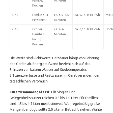
Familie,
Minuten
Kochen
1,7 l
Familie 3–4
ca. 3,5–5,5
ca. 0,14–0,16 kWh
Mitte
Personen
Minuten
2,0 l
Großer
ca. 4–6
ca. 0,16–0,18 kWh
Hoch
Haushalt,
Minuten
häufig
Kochen
Die Werte sind Richtwerte. Heizdauer hängt von Leistung
des Geräts ab. Energieaufwand bezieht sich auf das
Erhitzen von kaltem Wasser auf Siedetemperatur.
Effizienzverluste und Restwasser im Gerät verändern den
tatsächlichen Verbrauch.
Kurz zusammengefasst:
Für Singles und
Gelegenheitsnutzer reichen 0,5 bis 1,0 Liter. Für Familien
sind 1,5 bis 1,7 Liter meist sinnvoll. Wer regelmäßig große
Mengen benötigt, sollte 2,0 Liter in Betracht ziehen. Wähle